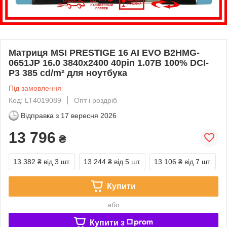
Матриця MSI PRESTIGE 16 AI EVO B2HMG-
0651JP 16.0 3840x2400 40pin 1.07B 100% DCI-
P3 385 cd/m² для ноутбука
Під замовлення
Код: LT4019089
Опт і роздріб
Відправка з
17 вересня 2026
13 796
₴
13 382 ₴
від 3 шт.
13 244 ₴
від 5 шт.
13 106 ₴
від 7 шт.
Купити
або
Купити з