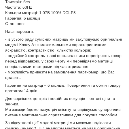
Тачскрін: без
Частота: 60Hz
Кольори матриці: 1.07B 100% DCI-P3
Гарантія: 6 місяців
Стан: нове
Наші переваги:
- із усього ряду сумісних матриць ми закуповуємо оригінальні
моделі Класу А+ з максимальними характеристиками:
яскравістю, контрастністю, кількістю кольорів;
- подвійний контроль: наші постачальники перевіряють товар
перед відправкою, у свою чергу ми перевіряємо матриці
спеціальними тестерами під час отримання;
- можливість привезти на замовлення партномер, що Вас
цікавить.
Гарантія на матриці – 6 місяців. Повернення та обмін товару
протягом 14 днів.
Для сервісних центрів і постійних покупців – оптові ціни та
знижки.
Ми завжди йдемо назустріч клієнту та вирішуємо суперечливі
питання максимально сприятливим для покупця способом.
За відсутності цієї моделі матриці ми можемо надіслати
сумісну (аналог). Під аналогом мається на увазі оригінальна