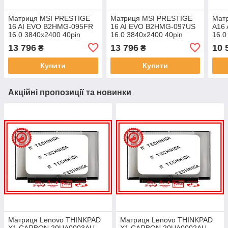
Матриця MSI PRESTIGE
Матриця MSI PRESTIGE
Мат
16 AI EVO B2HMG-095FR
16 AI EVO B2HMG-097US
A16
16.0 3840x2400 40pin
16.0 3840x2400 40pin
16.0
1.07B 100% DCI-P3 385
1.07B 100% DCI-P3 385
1.06
13 796
13 796
10 
₴
₴
cd/m² для ноутбука
cd/m² для ноутбука
cd/m
Купити
Купити
Акційні пропозиції та новинки
Матриця Lenovo THINKPAD
Матриця Lenovo THINKPAD
X1 CARBON 20UA0003AU
X1 CARBON 20UA0002AU