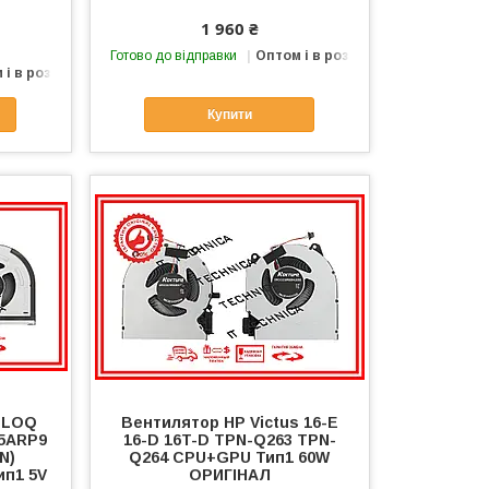
1 960 ₴
Готово до відправки
Оптом і в роздріб
 і в роздріб
Купити
 LOQ
Вентилятор HP Victus 16-E
15ARP9
16-D 16T-D TPN-Q263 TPN-
N)
Q264 CPU+GPU Тип1 60W
п1 5V
ОРИГІНАЛ