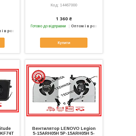
14467000
1 360 ₴
Готово до відправки
Оптом і в роздріб
 і в роздріб
Купити
itude
Вентилятор LENOVO Legion
 0KF74T
5-15ARH05H 5P-15ARH05H 5-