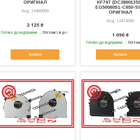
ОРИГІНАЛ
KF74T (DC2800135
EG50060S1-C650-S
14469000
ОРИГІНАЛ
14474000
2 125 ₴
Готово до відправки
Оптом і в роздріб
1 090 ₴
Готово до відправки
Оптом
Купити
Купити