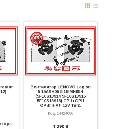
reator
Вентилятор LENOVO Legion
12)
5 15ARH05 5 15IMH05H
(5F10S13914 5F10S13915
5F10S13916) CPU+GPU
ОРИГІНАЛ 12V Тип1
14424000
 і в роздріб
1 290 ₴