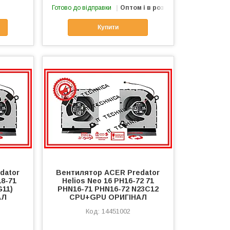
Готово до відправки
Оптом і в роздріб
Купити
dator
Вентилятор ACER Predator
18-71
Helios Neo 16 PH16-72 71
11)
PHN16-71 PHN16-72 N23C12
АЛ
CPU+GPU ОРИГІНАЛ
14451002