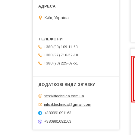
Київ, Україна
+380 (99) 109-11-63
+380 (97) 716-52-18
+380 (93) 225-09-51
http://ittechnica.com.ua
info.it.technica@gmail.com
+380991091163
+380991091163