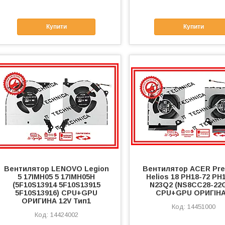
Купити
Купити
Вентилятор LENOVO Legion
Вентилятор ACER Pre
5 17IMH05 5 17IMH05H
Helios 18 PH18-72 PH
(5F10S13914 5F10S13915
N23Q2 (NS8CC28-22G
5F10S13916) CPU+GPU
CPU+GPU ОРИГІН
ОРИГИНА 12V Тип1
14451000
14424002