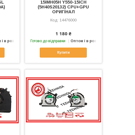
SL
15IMH05H Y550-15ICH
9A)
(5H40S20132) CPU+GPU
ОРИГІНАЛ
14476000
1 180 ₴
 і в роздріб
Готово до відправки
Оптом і в роздріб
Купити