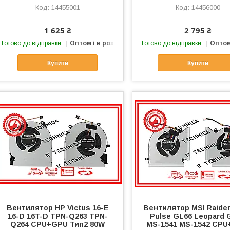
14455001
14456000
1 625 ₴
2 795 ₴
Готово до відправки
Оптом і в роздріб
Готово до відправки
Оптом
Купити
Купити
Вентилятор HP Victus 16-E
Вентилятор MSI Raide
16-D 16T-D TPN-Q263 TPN-
Pulse GL66 Leopard 
Q264 CPU+GPU Тип2 80W
MS-1541 MS-1542 CP