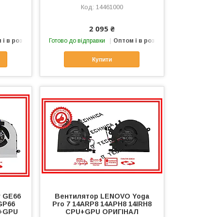
14461000
2 095 ₴
 і в роздріб
Готово до відправки
Оптом і в роздріб
Купити
r GE66
Вентилятор LENOVO Yoga
GP66
Pro 7 14ARP8 14APH8 14IRH8
U+GPU
CPU+GPU ОРИГІНАЛ