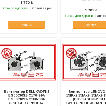
1 770 ₴
Готово до відправки
Оптом і в роздріб
1 705 ₴
Готово до відправки
Оптом
Купити
Купити
Вентилятор DELL 0VDFK8
Вентилятор LENOVO
EG50030S1-C170-S9A
15IRX9 15IAX9I 15IAX9 
EG50030S1-C180-S9A
(B8509ASHNF2301T
CPU+GPU ОРИГІНАЛ
CPU+GPU ОРИГІНАЛ Ти