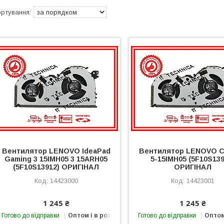
Вентилятор LENOVO IdeaPad
Вентилятор LENOVO C
Gaming 3 15IMH05 3 15ARH05
5-15IMH05 (5F10S139
(5F10S13912) ОРИГІНАЛ
ОРИГІНАЛ
14423000
14423001
1 245 ₴
1 245 ₴
Готово до відправки
Оптом і в роздріб
Готово до відправки
Оптом