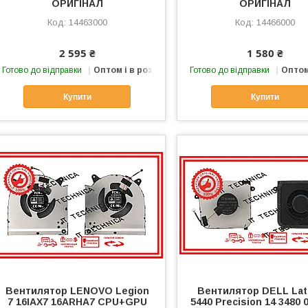
ОРИГІНАЛ
ОРИГІНАЛ
14463000
14466000
2 595 ₴
1 580 ₴
Готово до відправки
Оптом і в роздріб
Готово до відправки
Оптом
Купити
Купити
Вентилятор LENOVO Legion
Вентилятор DELL Lat
7 16IAX7 16ARHA7 CPU+GPU
5440 Precision 14 3480