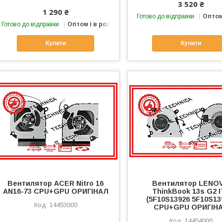
3 520 ₴
1 290 ₴
Готово до відправки
Оптом
Готово до відправки
Оптом і в роздріб
Купити
Купити
Вентилятор ACER Nitro 16
Вентилятор LENO
AN16-73 CPU+GPU ОРИГІНАЛ
ThinkBook 13s G2 
(5F10S13926 5F10S13
14453000
CPU+GPU ОРИГІН
14454000