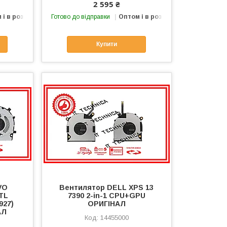
2 595 ₴
 і в роздріб
Готово до відправки
Оптом і в роздріб
Купити
VO
Вентилятор DELL XPS 13
ITL
7390 2-in-1 CPU+GPU
927)
ОРИГІНАЛ
АЛ
14455000