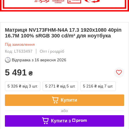
Матриця NV173FHM-N4A 17.3 1920x1080 40pin
16.7M 100% sRGB 300 cd/m² для ноутбука
Під замовлення
Код: LT633497
Опт і роздріб
Відправка з
16 вересня 2026
5 491
₴
5 326 ₴
від 3 шт.
5 271 ₴
від 5 шт.
5 216 ₴
від 7 шт.
Купити
або
Купити з