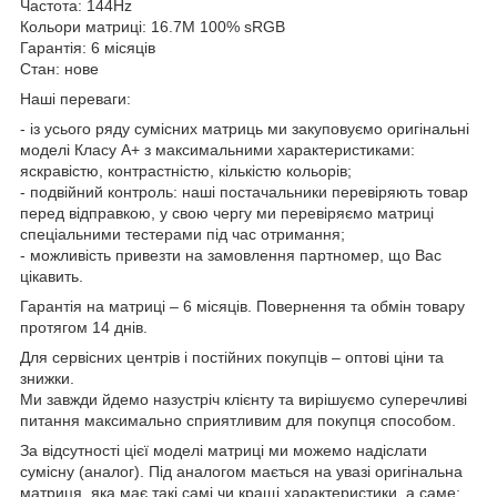
Частота: 144Hz
Кольори матриці: 16.7M 100% sRGB
Гарантія: 6 місяців
Стан: нове
Наші переваги:
- із усього ряду сумісних матриць ми закуповуємо оригінальні
моделі Класу А+ з максимальними характеристиками:
яскравістю, контрастністю, кількістю кольорів;
- подвійний контроль: наші постачальники перевіряють товар
перед відправкою, у свою чергу ми перевіряємо матриці
спеціальними тестерами під час отримання;
- можливість привезти на замовлення партномер, що Вас
цікавить.
Гарантія на матриці – 6 місяців. Повернення та обмін товару
протягом 14 днів.
Для сервісних центрів і постійних покупців – оптові ціни та
знижки.
Ми завжди йдемо назустріч клієнту та вирішуємо суперечливі
питання максимально сприятливим для покупця способом.
За відсутності цієї моделі матриці ми можемо надіслати
сумісну (аналог). Під аналогом мається на увазі оригінальна
матриця, яка має такі самі чи кращі характеристики, а саме: