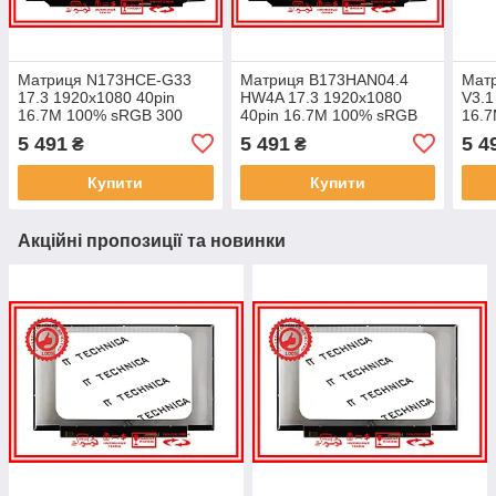
Матриця N173HCE-G33
Матриця B173HAN04.4
Мат
17.3 1920x1080 40pin
HW4A 17.3 1920x1080
V3.1
16.7M 100% sRGB 300
40pin 16.7M 100% sRGB
16.
cd/m² для ноутбука
300 cd/m² для ноутбука
cd/m
5 491
5 491
5 4
₴
₴
Купити
Купити
Акційні пропозиції та новинки