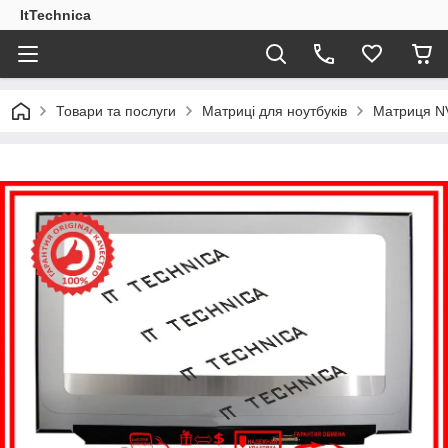
ItTechnica
Товари та послуги
Матриці для ноутбуків
Матриця NV