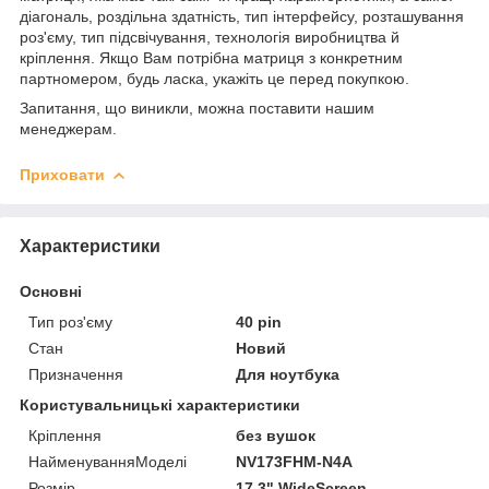
діагональ, роздільна здатність, тип інтерфейсу, розташування
роз'єму, тип підсвічування, технологія виробництва й
кріплення. Якщо Вам потрібна матриця з конкретним
партномером, будь ласка, укажіть це перед покупкою.
Запитання, що виникли, можна поставити нашим
менеджерам.
Приховати
Характеристики
Основні
Тип роз'єму
40 pin
Стан
Новий
Призначення
Для ноутбука
Користувальницькі характеристики
Кріплення
без вушок
НайменуванняМоделі
NV173FHM-N4A
Розмір
17.3" WideScreen