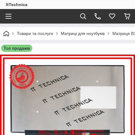
ItTechnica
Товари та послуги
Матриці для ноутбуків
Матриця B1
Топ продажів