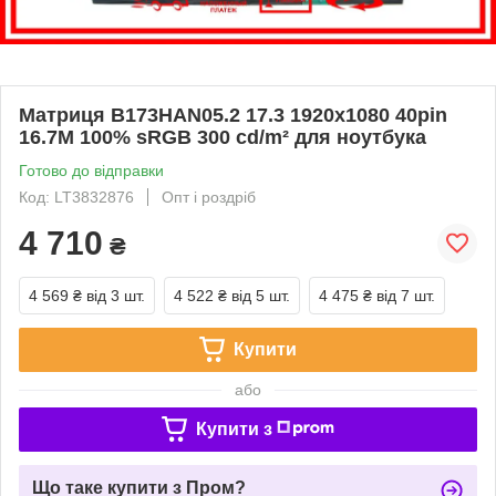
Матриця B173HAN05.2 17.3 1920x1080 40pin
16.7M 100% sRGB 300 cd/m² для ноутбука
Готово до відправки
Код: LT3832876
Опт і роздріб
4 710
₴
4 569 ₴
від 3 шт.
4 522 ₴
від 5 шт.
4 475 ₴
від 7 шт.
Купити
або
Купити з
Що таке купити з Пром?