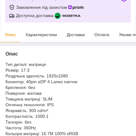
Замовлення під захистом
Доступна доставка
Опис
Характеристики
Доставка
Оплата
Умови п
Опис
Тип деталі: матриця
Розмір: 17.3
Роздільна здатність: 1920x1080
Конектор: 40pin eDP 4 Lanes narrow
Кріплення: без
Поверхня: матова
Товщина матриці: SLIM
Оптична технологія: IPS
Яскравість: 300 cd/m²
Контрастність: 1000:1
Тачскрін: без
Частота: 360Hz
Кольори матриці: 16.7M 100% sRGB