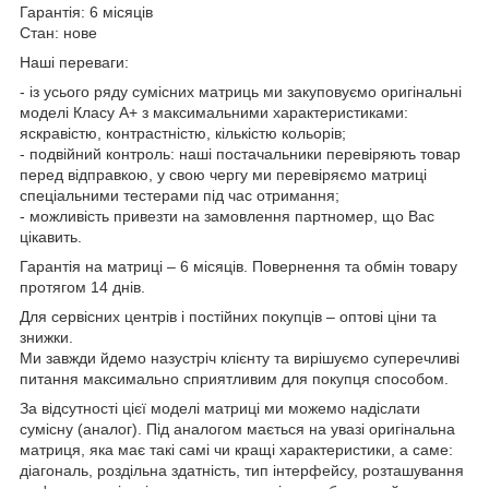
Гарантія: 6 місяців
Стан: нове
Наші переваги:
- із усього ряду сумісних матриць ми закуповуємо оригінальні
моделі Класу А+ з максимальними характеристиками:
яскравістю, контрастністю, кількістю кольорів;
- подвійний контроль: наші постачальники перевіряють товар
перед відправкою, у свою чергу ми перевіряємо матриці
спеціальними тестерами під час отримання;
- можливість привезти на замовлення партномер, що Вас
цікавить.
Гарантія на матриці – 6 місяців. Повернення та обмін товару
протягом 14 днів.
Для сервісних центрів і постійних покупців – оптові ціни та
знижки.
Ми завжди йдемо назустріч клієнту та вирішуємо суперечливі
питання максимально сприятливим для покупця способом.
За відсутності цієї моделі матриці ми можемо надіслати
сумісну (аналог). Під аналогом мається на увазі оригінальна
матриця, яка має такі самі чи кращі характеристики, а саме:
діагональ, роздільна здатність, тип інтерфейсу, розташування