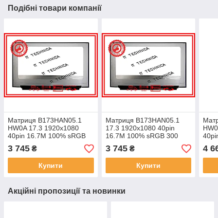
Подібні товари компанії
Матриця B173HAN05.1
Матриця B173HAN05.1
Мат
HW0A 17.3 1920x1080
17.3 1920x1080 40pin
HW0A
40pin 16.7M 100% sRGB
16.7M 100% sRGB 300
40pi
300 cd/m² для ноутбука
cd/m² для ноутбука
300 
3 745
3 745
4 6
₴
₴
Купити
Купити
Акційні пропозиції та новинки