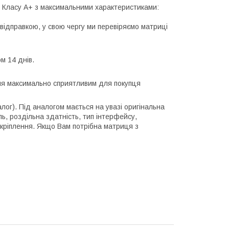
лі Класу А+ з максимальними характеристиками:
відправкою, у свою чергу ми перевіряємо матриці
м 14 днів.
ння максимально сприятливим для покупця
алог). Під аналогом мається на увазі оригінальна
ль, роздільна здатність, тип інтерфейсу,
 кріплення. Якщо Вам потрібна матриця з