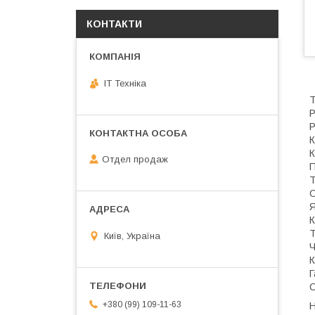
КОНТАКТИ
IT Техніка
Т
Р
Р
К
К
Отдел продаж
П
Т
О
Я
К
Т
Київ, Україна
Ч
К
Г
С
+380 (99) 109-11-63
Н