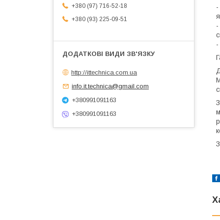
+380 (97) 716-52-18
-
я
+380 (93) 225-09-51
-
с
-
Г
Д
http://ittechnica.com.ua
М
info.it.technica@gmail.com
с
+380991091163
З
м
+380991091163
р
к
З
Х