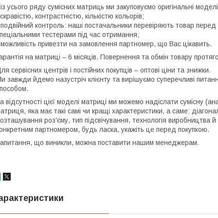
 із усього ряду сумісних матриць ми закуповуємо оригінальні моде
скравістю, контрастністю, кількістю кольорів;
 подвійний контроль: наші постачальники перевіряють товар перед 
пеціальними тестерами під час отримання;
 можливість привезти на замовлення партномер, що Вас цікавить.
арантія на матриці – 6 місяців. Повернення та обмін товару протяго
ля сервісних центрів і постійних покупців – оптові ціни та знижки.
и завжди йдемо назустріч клієнту та вирішуємо суперечливі пита
пособом.
а відсутності цієї моделі матриці ми можемо надіслати сумісну (ан
атриця, яка має такі самі чи кращі характеристики, а саме: діагона
озташування роз'єму, тип підсвічування, технологія виробництва й
онкретним партномером, будь ласка, укажіть це перед покупкою.
апитання, що виникли, можна поставити нашим менеджерам.
арактеристики