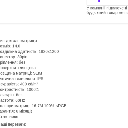
У компанії підключені
будь-який товар не п
ип деталі: матриця
озмір: 14.0
оздільна здатність: 1920x1200
онектор: 30pin
ріплення: без
оверхня: глянцева
овщина матриці: SLIM
птична технологія: IPS
скравість: 400 cd/m²
онтрастність: 1000:1
ачскрін: без
астота: 60Hz
ольори матриці: 16.7M 100% sRGB
арантія: 6 місяців
тан: нове
аші переваги: