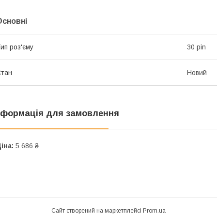
Основні
ип роз'єму
30 pin
Стан
Новий
нформація для замовлення
іна:
5 686 ₴
Сайт створений на маркетплейсі
Prom.ua