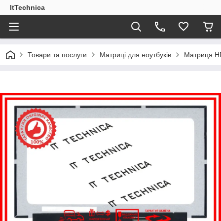
ItTechnica
Товари та послуги
Матриці для ноутбуків
Матриця HP