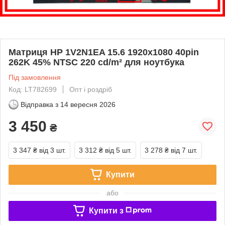
Матриця HP 1V2N1EA 15.6 1920x1080 40pin
262K 45% NTSC 220 cd/m² для ноутбука
Під замовлення
Код: LT782699
Опт і роздріб
Відправка з
14 вересня 2026
3 450
₴
3 347 ₴
від 3 шт.
3 312 ₴
від 5 шт.
3 278 ₴
від 7 шт.
Купити
або
Купити з