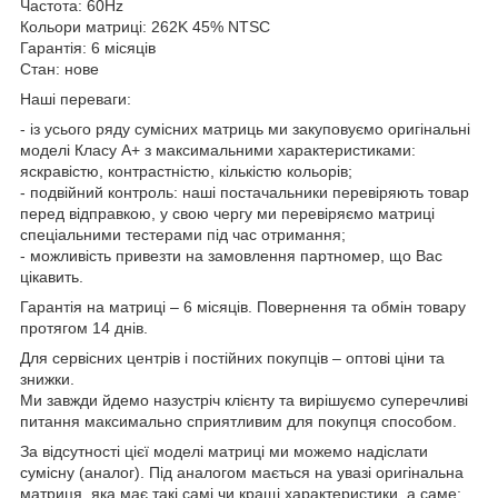
Частота: 60Hz
Кольори матриці: 262K 45% NTSC
Гарантія: 6 місяців
Стан: нове
Наші переваги:
- із усього ряду сумісних матриць ми закуповуємо оригінальні
моделі Класу А+ з максимальними характеристиками:
яскравістю, контрастністю, кількістю кольорів;
- подвійний контроль: наші постачальники перевіряють товар
перед відправкою, у свою чергу ми перевіряємо матриці
спеціальними тестерами під час отримання;
- можливість привезти на замовлення партномер, що Вас
цікавить.
Гарантія на матриці – 6 місяців. Повернення та обмін товару
протягом 14 днів.
Для сервісних центрів і постійних покупців – оптові ціни та
знижки.
Ми завжди йдемо назустріч клієнту та вирішуємо суперечливі
питання максимально сприятливим для покупця способом.
За відсутності цієї моделі матриці ми можемо надіслати
сумісну (аналог). Під аналогом мається на увазі оригінальна
матриця, яка має такі самі чи кращі характеристики, а саме: