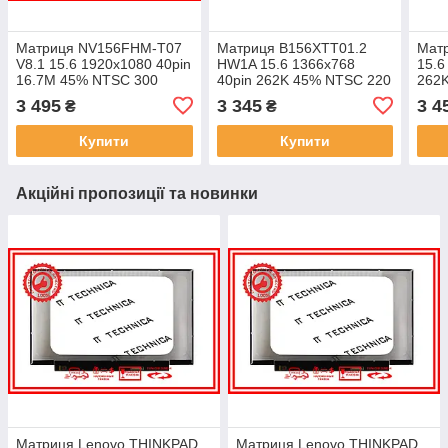
Матриця NV156FHM-T07
Матриця B156XTT01.2
Мат
V8.1 15.6 1920x1080 40pin
HW1A 15.6 1366x768
15.6
16.7M 45% NTSC 300
40pin 262K 45% NTSC 220
262K
cd/m² для ноутбука
cd/m² для ноутбука
для 
3 495
3 345
3 4
₴
₴
Купити
Купити
Акційні пропозиції та новинки
Матриця Lenovo THINKPAD
Матриця Lenovo THINKPAD