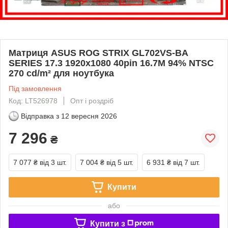
Матриця ASUS ROG STRIX GL702VS-BA
SERIES 17.3 1920x1080 40pin 16.7M 94% NTSC
270 cd/m² для ноутбука
Під замовлення
Код: LT526978
Опт і роздріб
Відправка з
12 вересня 2026
7 296
₴
7 077 ₴
від 3 шт.
7 004 ₴
від 5 шт.
6 931 ₴
від 7 шт.
Купити
або
Купити з