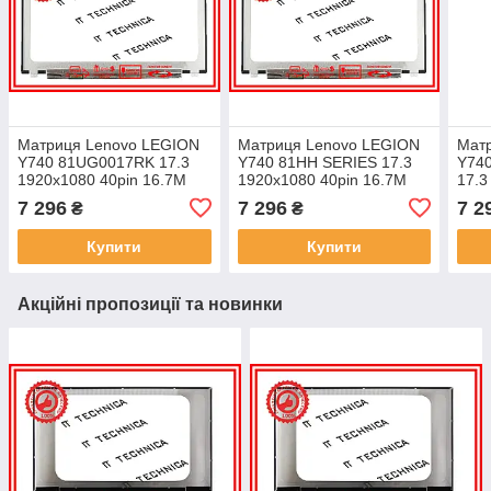
Матриця Lenovo LEGION
Матриця Lenovo LEGION
Мат
Y740 81UG0017RK 17.3
Y740 81HH SERIES 17.3
Y740
1920x1080 40pin 16.7M
1920x1080 40pin 16.7M
17.3
94% NTSC 270 cd/m² для
94% NTSC 270 cd/m² для
16.
7 296
7 296
7 2
₴
₴
ноутбука
ноутбука
cd/m
Купити
Купити
Акційні пропозиції та новинки