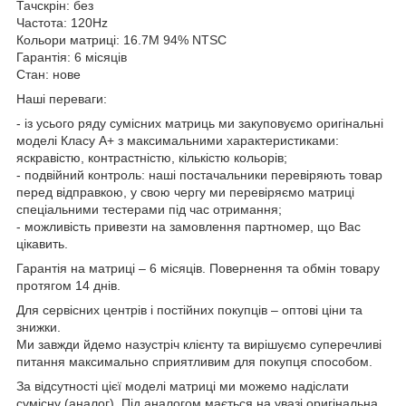
Тачскрін: без
Частота: 120Hz
Кольори матриці: 16.7M 94% NTSC
Гарантія: 6 місяців
Стан: нове
Наші переваги:
- із усього ряду сумісних матриць ми закуповуємо оригінальні
моделі Класу А+ з максимальними характеристиками:
яскравістю, контрастністю, кількістю кольорів;
- подвійний контроль: наші постачальники перевіряють товар
перед відправкою, у свою чергу ми перевіряємо матриці
спеціальними тестерами під час отримання;
- можливість привезти на замовлення партномер, що Вас
цікавить.
Гарантія на матриці – 6 місяців. Повернення та обмін товару
протягом 14 днів.
Для сервісних центрів і постійних покупців – оптові ціни та
знижки.
Ми завжди йдемо назустріч клієнту та вирішуємо суперечливі
питання максимально сприятливим для покупця способом.
За відсутності цієї моделі матриці ми можемо надіслати
сумісну (аналог). Під аналогом мається на увазі оригінальна