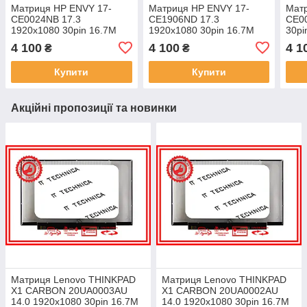
Матриця HP ENVY 17-
Матриця HP ENVY 17-
Мат
CE0024NB 17.3
CE1906ND 17.3
CE00
1920x1080 30pin 16.7M
1920x1080 30pin 16.7M
30pi
72% NTSC 300 cd/m² для
72% NTSC 300 cd/m² для
300 
4 100
4 100
4 1
₴
₴
ноутбука
ноутбука
Купити
Купити
Акційні пропозиції та новинки
Матриця Lenovo THINKPAD
Матриця Lenovo THINKPAD
X1 CARBON 20UA0003AU
X1 CARBON 20UA0002AU
14.0 1920x1080 30pin 16.7M
14.0 1920x1080 30pin 16.7M