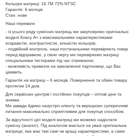
Кольори матриці: 16.7M 72% NTSC
Гарантія: 6 місяців
Стан: нове
Наші переваги:
- із усього ряду сумісних матриць ми закуповуємо оригінальні
моделі Класу А+ з максимальними характеристиками:
яскравістю, контрастністю, кількістю кольорів;
- подвійний контроль: наші постачальники перевіряють товар
перед відправкою, у свою чергу ми перевіряємо матриці
спеціальними тестерами під час отримання;
- можливість привезти на замовлення партномер, що Вас
цікавить.
Гарантія на матриці – 6 місяців. Повернення та обмін товару
протягом 14 днів.
Для сервісних центрів і постійних покупців – оптові ціни та
знижки.
Ми завжди йдемо назустріч клієнту та вирішуємо суперечливі
питання максимально сприятливим для покупця способом.
За відсутності цієї моделі матриці ми можемо надіслати
сумісну (аналог). Під аналогом мається на увазі оригінальна
матриця, яка має такі самі чи кращі характеристики, а саме: