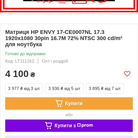
Матриця HP ENVY 17-CE0007NL 17.3
1920x1080 30pin 16.7M 72% NTSC 300 cd/m²
для ноутбука
Готово до відправки
Код: LT111262
Опт і роздріб
4 100
₴
3 977 ₴
від 3 шт.
3 936 ₴
від 5 шт.
3 895 ₴
від 7 шт.
Купити
або
Купити з