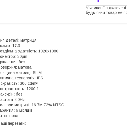
У компанії підключені
будь-який товар не п
ип деталі: матриця
озмір: 17.3
оздільна здатність: 1920x1080
онектор: 30pin
ріплення: без
оверхня: матова
овщина матриці: SLIM
птична технологія: IPS
скравість: 300 cd/m²
онтрастність: 1200:1
ачскрін: без
астота: 60Hz
ольори матриці: 16.7M 72% NTSC
арантія: 6 місяців
тан: нове
аші переваги: