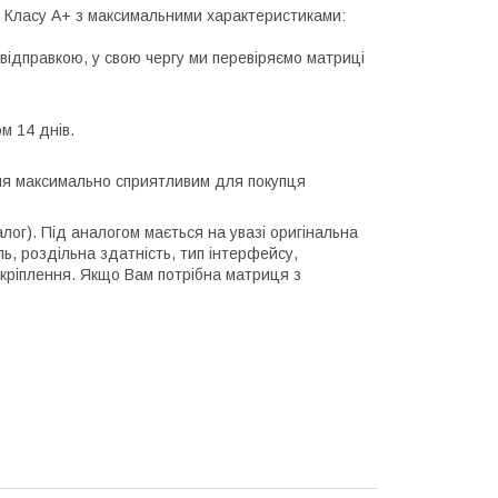
лі Класу А+ з максимальними характеристиками:
відправкою, у свою чергу ми перевіряємо матриці
м 14 днів.
ння максимально сприятливим для покупця
алог). Під аналогом мається на увазі оригінальна
ль, роздільна здатність, тип інтерфейсу,
 кріплення. Якщо Вам потрібна матриця з