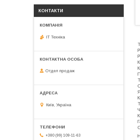
КОНТАКТИ
IT Техніка
Т
Р
Р
К
К
Отдел продаж
П
Т
О
Я
К
Т
Київ, Україна
Ч
К
Г
С
+380 (99) 109-11-63
Н