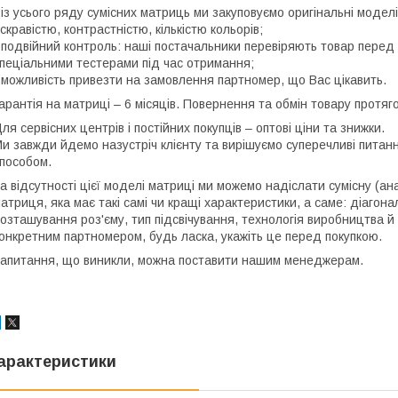
 із усього ряду сумісних матриць ми закуповуємо оригінальні моде
скравістю, контрастністю, кількістю кольорів;
 подвійний контроль: наші постачальники перевіряють товар перед 
пеціальними тестерами під час отримання;
 можливість привезти на замовлення партномер, що Вас цікавить.
арантія на матриці – 6 місяців. Повернення та обмін товару протяго
ля сервісних центрів і постійних покупців – оптові ціни та знижки.
и завжди йдемо назустріч клієнту та вирішуємо суперечливі пита
пособом.
а відсутності цієї моделі матриці ми можемо надіслати сумісну (ан
атриця, яка має такі самі чи кращі характеристики, а саме: діагона
озташування роз'єму, тип підсвічування, технологія виробництва й
онкретним партномером, будь ласка, укажіть це перед покупкою.
апитання, що виникли, можна поставити нашим менеджерам.
арактеристики