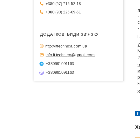
+380 (97) 716-52-18
-
я
+380 (93) 225-09-51
-
с
-
Г
Д
http://ittechnica.com.ua
М
info.it.technica@gmail.com
с
+380991091163
З
м
+380991091163
р
к
З
Х