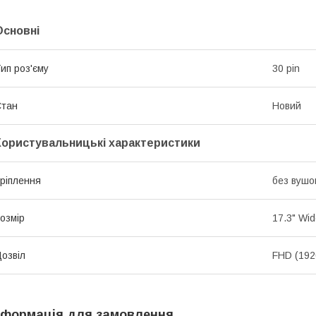
Основні
ип роз'єму
30 pin
Стан
Новий
Користувальницькі характеристики
ріплення
без вушо
озмір
17.3" Wi
озвіл
FHD (192
нформація для замовлення