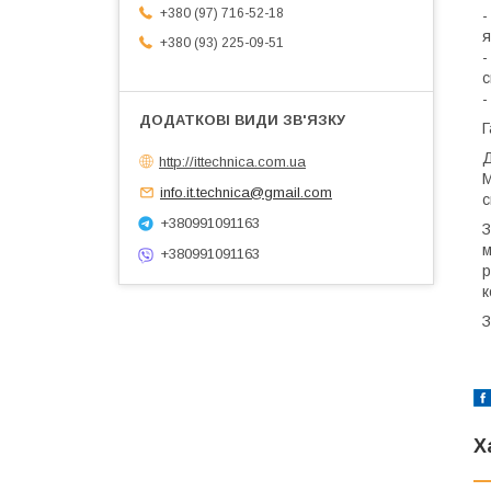
+380 (97) 716-52-18
-
я
+380 (93) 225-09-51
-
с
-
Г
Д
http://ittechnica.com.ua
М
info.it.technica@gmail.com
с
+380991091163
З
м
+380991091163
р
к
З
Х