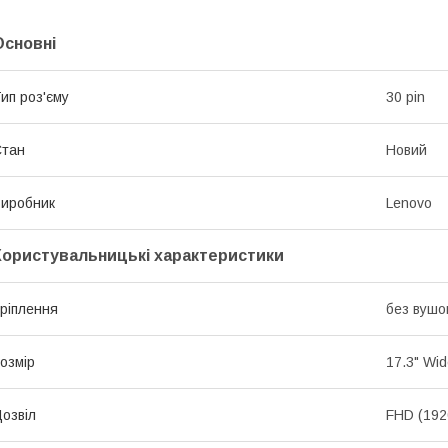
Основні
ип роз'єму
30 pin
Стан
Новий
иробник
Lenovo
Користувальницькі характеристики
ріплення
без вушо
озмір
17.3" Wi
озвіл
FHD (192