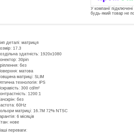
У компанії підключені
будь-який товар не п
ип деталі: матриця
озмір: 17.3
оздільна здатність: 1920x1080
онектор: 30pin
ріплення: без
оверхня: матова
овщина матриці: SLIM
птична технологія: IPS
скравість: 300 cd/m²
онтрастність: 1200:1
ачскрін: без
астота: 60Hz
ольори матриці: 16.7M 72% NTSC
арантія: 6 місяців
тан: нове
аші переваги: