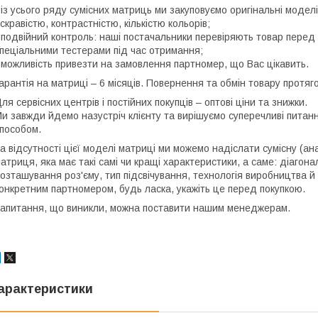
 із усього ряду сумісних матриць ми закуповуємо оригінальні моде
скравістю, контрастністю, кількістю кольорів;
 подвійний контроль: наші постачальники перевіряють товар перед 
пеціальними тестерами під час отримання;
 можливість привезти на замовлення партномер, що Вас цікавить.
арантія на матриці – 6 місяців. Повернення та обмін товару протяго
ля сервісних центрів і постійних покупців – оптові ціни та знижки.
и завжди йдемо назустріч клієнту та вирішуємо суперечливі пита
пособом.
а відсутності цієї моделі матриці ми можемо надіслати сумісну (ан
атриця, яка має такі самі чи кращі характеристики, а саме: діагона
озташування роз'єму, тип підсвічування, технологія виробництва й
онкретним партномером, будь ласка, укажіть це перед покупкою.
апитання, що виникли, можна поставити нашим менеджерам.
арактеристики