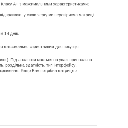
лі Класу А+ з максимальними характеристиками:
відправкою, у свою чергу ми перевіряємо матриці
м 14 днів.
ння максимально сприятливим для покупця
алог). Під аналогом мається на увазі оригінальна
ль, роздільна здатність, тип інтерфейсу,
 кріплення. Якщо Вам потрібна матриця з