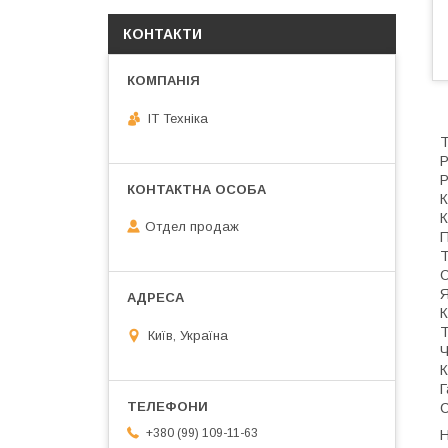
КОНТАКТИ
IT Техніка
Т
Р
Р
К
К
Отдел продаж
П
Т
О
Я
К
Т
Київ, Україна
Ч
К
Г
С
+380 (99) 109-11-63
Н