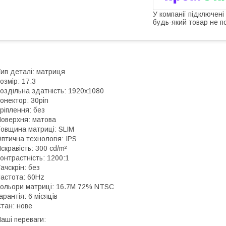
У компанії підключені
будь-який товар не п
ип деталі: матриця
озмір: 17.3
оздільна здатність: 1920x1080
онектор: 30pin
ріплення: без
оверхня: матова
овщина матриці: SLIM
птична технологія: IPS
скравість: 300 cd/m²
онтрастність: 1200:1
ачскрін: без
астота: 60Hz
ольори матриці: 16.7M 72% NTSC
арантія: 6 місяців
тан: нове
аші переваги: