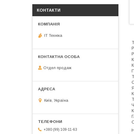
КОНТАКТИ
IT Техніка
Т
Р
Р
К
К
Отдел продаж
П
Т
О
Я
К
Т
Київ, Україна
Ч
К
Г
С
+380 (99) 109-11-63
Н