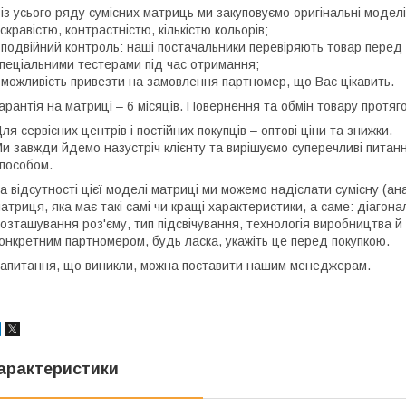
 із усього ряду сумісних матриць ми закуповуємо оригінальні моде
скравістю, контрастністю, кількістю кольорів;
 подвійний контроль: наші постачальники перевіряють товар перед 
пеціальними тестерами під час отримання;
 можливість привезти на замовлення партномер, що Вас цікавить.
арантія на матриці – 6 місяців. Повернення та обмін товару протяго
ля сервісних центрів і постійних покупців – оптові ціни та знижки.
и завжди йдемо назустріч клієнту та вирішуємо суперечливі пита
пособом.
а відсутності цієї моделі матриці ми можемо надіслати сумісну (ан
атриця, яка має такі самі чи кращі характеристики, а саме: діагона
озташування роз'єму, тип підсвічування, технологія виробництва й
онкретним партномером, будь ласка, укажіть це перед покупкою.
апитання, що виникли, можна поставити нашим менеджерам.
арактеристики