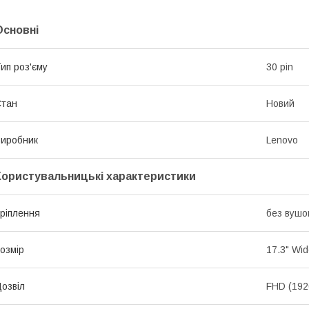
Основні
ип роз'єму
30 pin
Стан
Новий
иробник
Lenovo
Користувальницькі характеристики
ріплення
без вушо
озмір
17.3" Wi
озвіл
FHD (192