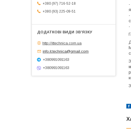
+380 (97) 716-52-18
-
я
+380 (93) 225-09-51
-
с
-
Г
Д
http://ittechnica.com.ua
М
info.it.technica@gmail.com
с
+380991091163
З
м
+380991091163
р
к
З
Х