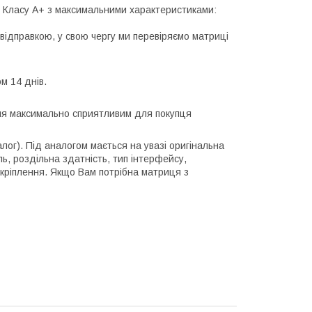
лі Класу А+ з максимальними характеристиками:
відправкою, у свою чергу ми перевіряємо матриці
м 14 днів.
ння максимально сприятливим для покупця
алог). Під аналогом мається на увазі оригінальна
ль, роздільна здатність, тип інтерфейсу,
 кріплення. Якщо Вам потрібна матриця з