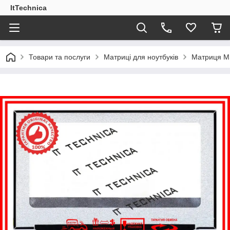
ItTechnica
Товари та послуги
Матриці для ноутбуків
Матриця MS