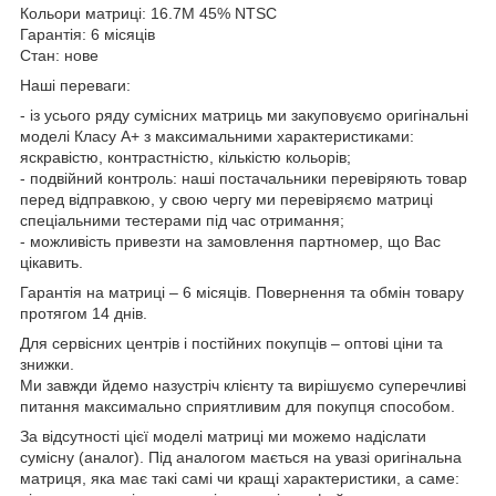
Кольори матриці: 16.7M 45% NTSC
Гарантія: 6 місяців
Стан: нове
Наші переваги:
- із усього ряду сумісних матриць ми закуповуємо оригінальні
моделі Класу А+ з максимальними характеристиками:
яскравістю, контрастністю, кількістю кольорів;
- подвійний контроль: наші постачальники перевіряють товар
перед відправкою, у свою чергу ми перевіряємо матриці
спеціальними тестерами під час отримання;
- можливість привезти на замовлення партномер, що Вас
цікавить.
Гарантія на матриці – 6 місяців. Повернення та обмін товару
протягом 14 днів.
Для сервісних центрів і постійних покупців – оптові ціни та
знижки.
Ми завжди йдемо назустріч клієнту та вирішуємо суперечливі
питання максимально сприятливим для покупця способом.
За відсутності цієї моделі матриці ми можемо надіслати
сумісну (аналог). Під аналогом мається на увазі оригінальна
матриця, яка має такі самі чи кращі характеристики, а саме: