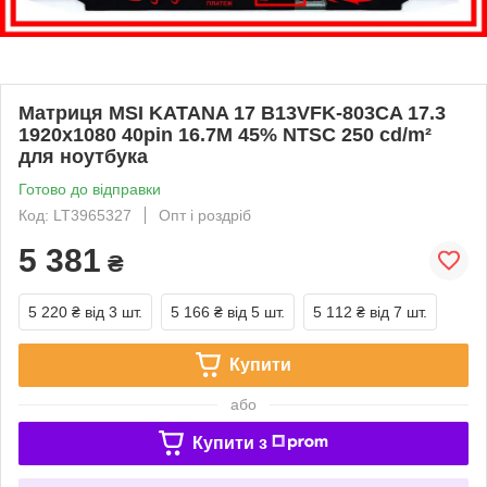
Матриця MSI KATANA 17 B13VFK-803CA 17.3
1920x1080 40pin 16.7M 45% NTSC 250 cd/m²
для ноутбука
Готово до відправки
Код: LT3965327
Опт і роздріб
5 381
₴
5 220 ₴
від 3 шт.
5 166 ₴
від 5 шт.
5 112 ₴
від 7 шт.
Купити
або
Купити з