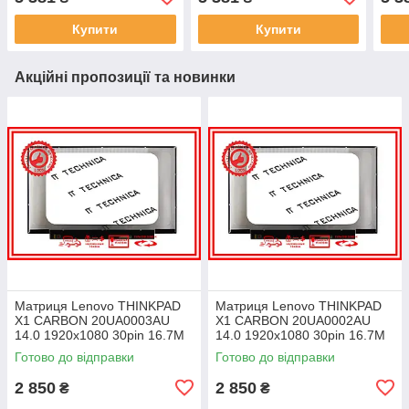
ноутбука
ноутбука
Купити
Купити
Акційні пропозиції та новинки
Матриця Lenovo THINKPAD
Матриця Lenovo THINKPAD
X1 CARBON 20UA0003AU
X1 CARBON 20UA0002AU
14.0 1920x1080 30pin 16.7M
14.0 1920x1080 30pin 16.7M
45% NTSC 300 cd/m² для
45% NTSC 300 cd/m² для
Готово до відправки
Готово до відправки
ноутбука
ноутбука
2 850
2 850
₴
₴