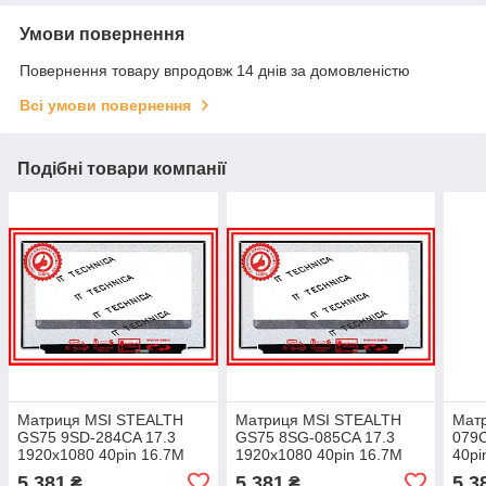
Умови повернення
Повернення товару впродовж 14 днів за домовленістю
Всі умови повернення
Подібні товари компанії
Матриця MSI STEALTH
Матриця MSI STEALTH
Мат
GS75 9SD-284CA 17.3
GS75 8SG-085CA 17.3
079C
1920x1080 40pin 16.7M
1920x1080 40pin 16.7M
40pi
45% NTSC 250 cd/m² для
45% NTSC 250 cd/m² для
250 
5 381
5 381
5 3
₴
₴