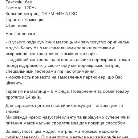
Тачскрін: без
Частота: 120Hz
Кольори матриці: 16.7M 94% NTSC
Гарантія: 6 місяців
Стан: нове
Наші переваги:
- із усього ряду сумісних матриць ми закуповуємо оригінальні
моделі Класу А+ з максимальними характеристиками:
яскравістю, контрастністю, кількістю кольорів;
- подвійний контроль: наші постачальники перевіряють товар
перед відправкою, у свою чергу ми перевіряємо матриці
спеціальними тестерами під час отримання;
- можливість привезти на замовлення партномер, що Вас
цікавить.
Гарантія на матриці – 6 місяців. Повернення та обмін товару
протягом 14 днів.
Для сервісних центрів і постійних покупців – оптові ціни та
знижки.
Ми завжди йдемо назустріч клієнту та вирішуємо суперечливі
питання максимально сприятливим для покупця способом.
За відсутності цієї моделі матриці ми можемо надіслати
сумісну (аналог). Під аналогом мається на увазі оригінальна