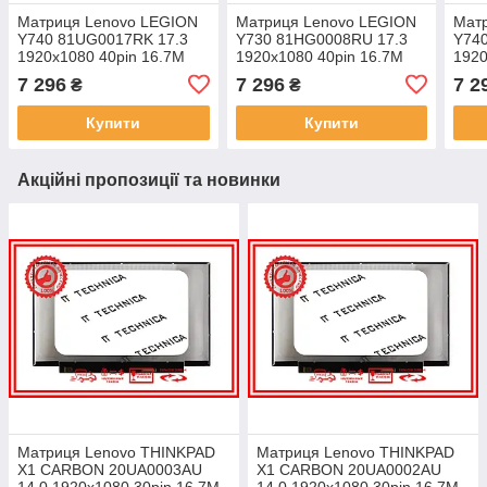
Матриця Lenovo LEGION
Матриця Lenovo LEGION
Мат
Y740 81UG0017RK 17.3
Y730 81HG0008RU 17.3
Y74
1920x1080 40pin 16.7M
1920x1080 40pin 16.7M
1920
94% NTSC 270 cd/m² для
94% NTSC 270 cd/m² для
94% 
7 296
7 296
7 2
₴
₴
ноутбука
ноутбука
ноут
Купити
Купити
Акційні пропозиції та новинки
Матриця Lenovo THINKPAD
Матриця Lenovo THINKPAD
X1 CARBON 20UA0003AU
X1 CARBON 20UA0002AU
14.0 1920x1080 30pin 16.7M
14.0 1920x1080 30pin 16.7M