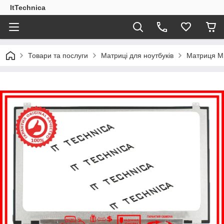
ItTechnica
Товари та послуги
Матриці для ноутбуків
Матриця MS