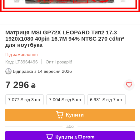
Матриця MSI GP72X LEOPARD Тип2 17.3
1920x1080 40pin 16.7M 94% NTSC 270 cd/m²
для ноутбука
Під замовлення
Код: LT3964496
Опт і роздріб
Відправка з
14 вересня 2026
7 296
₴
7 077 ₴
від 3 шт.
7 004 ₴
від 5 шт.
6 931 ₴
від 7 шт.
Купити
або
Купити з