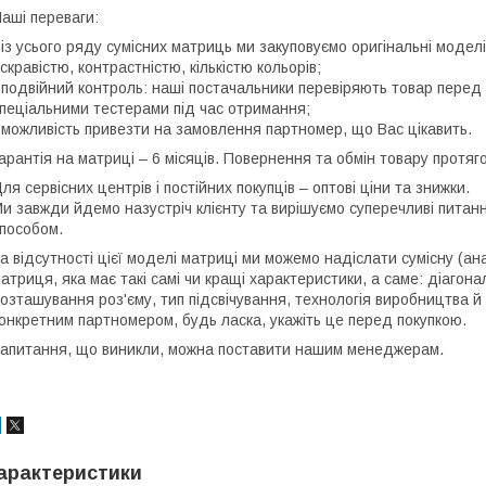
аші переваги:
 із усього ряду сумісних матриць ми закуповуємо оригінальні моде
скравістю, контрастністю, кількістю кольорів;
 подвійний контроль: наші постачальники перевіряють товар перед 
пеціальними тестерами під час отримання;
 можливість привезти на замовлення партномер, що Вас цікавить.
арантія на матриці – 6 місяців. Повернення та обмін товару протяго
ля сервісних центрів і постійних покупців – оптові ціни та знижки.
и завжди йдемо назустріч клієнту та вирішуємо суперечливі пита
пособом.
а відсутності цієї моделі матриці ми можемо надіслати сумісну (ан
атриця, яка має такі самі чи кращі характеристики, а саме: діагона
озташування роз'єму, тип підсвічування, технологія виробництва й
онкретним партномером, будь ласка, укажіть це перед покупкою.
апитання, що виникли, можна поставити нашим менеджерам.
арактеристики