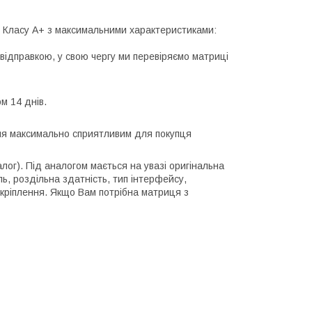
лі Класу А+ з максимальними характеристиками:
відправкою, у свою чергу ми перевіряємо матриці
м 14 днів.
ння максимально сприятливим для покупця
алог). Під аналогом мається на увазі оригінальна
ль, роздільна здатність, тип інтерфейсу,
 кріплення. Якщо Вам потрібна матриця з