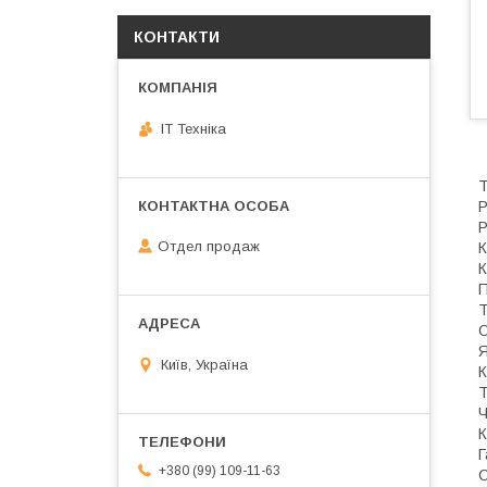
КОНТАКТИ
IT Техніка
Т
Р
Р
Отдел продаж
К
К
П
Т
О
Я
Київ, Україна
К
Т
Ч
К
Г
+380 (99) 109-11-63
С