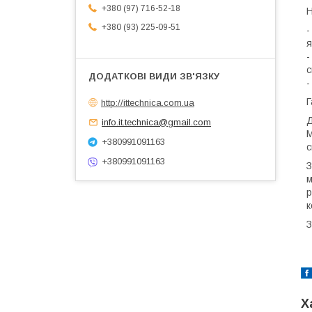
+380 (97) 716-52-18
Н
+380 (93) 225-09-51
-
я
-
с
-
Г
http://ittechnica.com.ua
Д
info.it.technica@gmail.com
М
+380991091163
с
+380991091163
З
м
р
к
З
Х