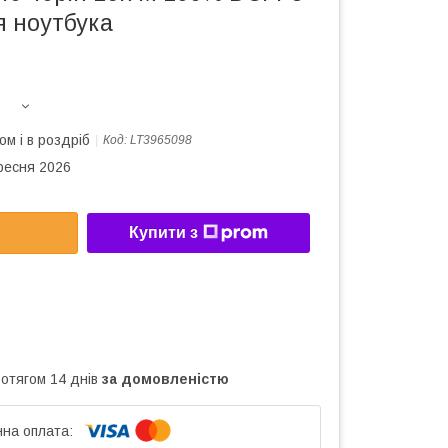
я ноутбука
ом і в роздріб
Код:
LT3965098
ересня 2026
Купити з
ротягом 14 днів
за домовленістю