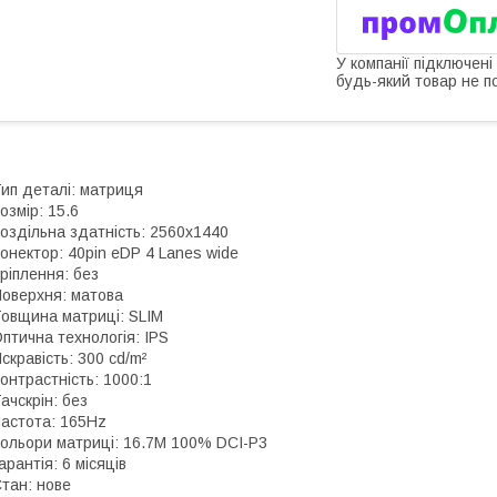
У компанії підключені
будь-який товар не п
ип деталі: матриця
озмір: 15.6
оздільна здатність: 2560x1440
онектор: 40pin eDP 4 Lanes wide
ріплення: без
оверхня: матова
овщина матриці: SLIM
птична технологія: IPS
скравість: 300 cd/m²
онтрастність: 1000:1
ачскрін: без
астота: 165Hz
ольори матриці: 16.7M 100% DCI-P3
арантія: 6 місяців
тан: нове