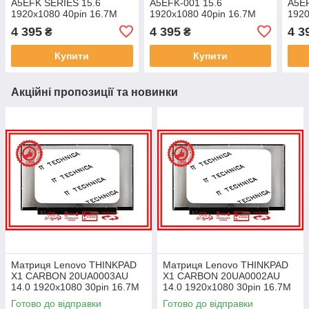
A5EFK SERIES 15.6
A5EFK-001 15.6
A5E
1920x1080 40pin 16.7M
1920x1080 40pin 16.7M
1920
100% sRGB 300 cd/m² для
100% sRGB 300 cd/m² для
100%
4 395
4 395
4 3
₴
₴
ноутбука
ноутбука
ноут
Купити
Купити
Акційні пропозиції та новинки
Матриця Lenovo THINKPAD
Матриця Lenovo THINKPAD
X1 CARBON 20UA0003AU
X1 CARBON 20UA0002AU
14.0 1920x1080 30pin 16.7M
14.0 1920x1080 30pin 16.7M
45% NTSC 300 cd/m² для
45% NTSC 300 cd/m² для
Готово до відправки
Готово до відправки
ноутбука
ноутбука