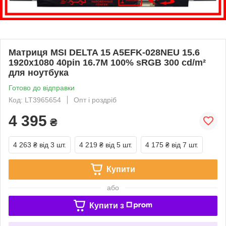
Матриця MSI DELTA 15 A5EFK-028NEU 15.6
1920x1080 40pin 16.7M 100% sRGB 300 cd/m²
для ноутбука
Готово до відправки
Код: LT3965654
Опт і роздріб
4 395
₴
4 263 ₴
від 3 шт.
4 219 ₴
від 5 шт.
4 175 ₴
від 7 шт.
Купити
або
Купити з