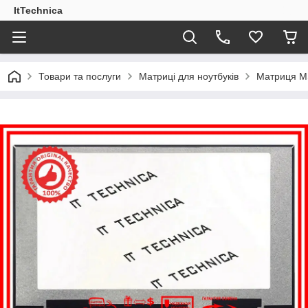
ItTechnica
Товари та послуги
Матриці для ноутбуків
Матриця MS