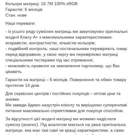
Кольори матриці: 16.7M 100% sRGB
Гарантія: 6 місяців
Стан: нове
Наші переваги:
- із усього ряду сумісних матриць ми закуповуємо оригінальні
моделі Класу А+ з максимальними характеристиками:
яскравістю, контрастністю, кількістю кольорів;
- подвійний контроль: наші постачальники перевіряють товар
перед відправкою, у свою чергу ми перевіряємо матриці
спеціальними тестерами під час отримання;
- можливість привезти на замовлення партномер, що Вас
цікавить.
Гарантія на матриці – 6 місяців. Повернення та обмін товару
протягом 14 днів.
Для сервісних центрів і постійних покупців – оптові ціни та
знижки.
Ми завжди йдемо назустріч клієнту та вирішуємо суперечливі
питання максимально сприятливим для покупця способом.
За відсутності цієї моделі матриці ми можемо надіслати
сумісну (аналог). Під аналогом мається на увазі оригінальна
матриця, яка має такі самі чи кращі характеристики, а саме: