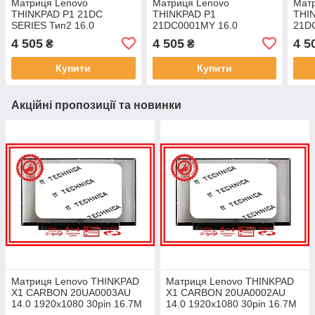
Матриця Lenovo
Матриця Lenovo
Мат
THINKPAD P1 21DC
THINKPAD P1
THI
SERIES Тип2 16.0
21DC0001MY 16.0
21D
2560x1600 40pin 1.06B
2560x1600 40pin 1.06B
2560
4 505
4 505
4 5
₴
₴
100% sRGB 500 cd/m² для
100% sRGB 500 cd/m² для
100%
ноутбука
ноутбука
ноут
Купити
Купити
Акційні пропозиції та новинки
Матриця Lenovo THINKPAD
Матриця Lenovo THINKPAD
X1 CARBON 20UA0003AU
X1 CARBON 20UA0002AU
14.0 1920x1080 30pin 16.7M
14.0 1920x1080 30pin 16.7M
45% NTSC 300 cd/m² для
45% NTSC 300 cd/m² для