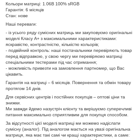
Кольори матриці: 1.06B 100% sRGB
Гарантія: 6 місяців
Стан: нове
Наші переваги:
- із усього ряду сумісних матриць ми закуповуємо оригінальні
моделі Класу А+ з максимальними характеристиками:
яскравістю, контрастністю, кількістю кольорів;
- подвійний контроль: наші постачальники перевіряють товар
перед відправкою, у свою чергу ми перевіряємо матриці
спеціальними тестерами під час отримання;
- можливість привезти на замовлення партномер, що Вас
цікавить.
Гарантія на матриці – 6 місяців. Повернення та обмін товару
протягом 14 днів.
Для сервісних центрів і постійних покупців – оптові ціни та
знижки.
Ми завжди йдемо назустріч клієнту та вирішуємо суперечливі
питання максимально сприятливим для покупця способом.
За відсутності цієї моделі матриці ми можемо надіслати
сумісну (аналог). Під аналогом мається на увазі оригінальна
матриця, яка має такі самі чи кращі характеристики, а саме: