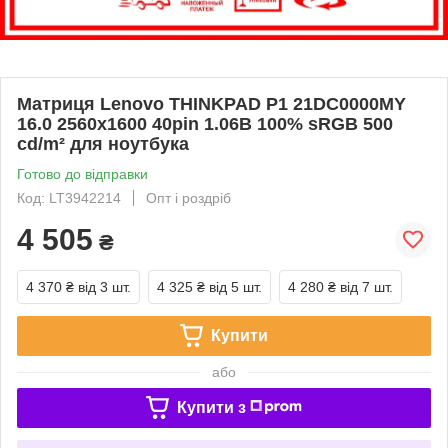
Матриця Lenovo THINKPAD P1 21DC0000MY
16.0 2560x1600 40pin 1.06B 100% sRGB 500
cd/m² для ноутбука
Готово до відправки
Код: LT3942214
Опт і роздріб
4 505
₴
4 370 ₴
від 3 шт.
4 325 ₴
від 5 шт.
4 280 ₴
від 7 шт.
Купити
або
Купити з