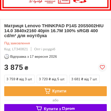
Матриця Lenovo THINKPAD P14S 20S5002HIU
14.0 3840x2160 40pin 16.7M 100% sRGB 400
cd/m² для ноутбука
Під замовлення
Код: LT340821
Опт і роздріб
Відправка з
17 вересня 2026
3 875
₴
3 759 ₴
від 3 шт.
3 720 ₴
від 5 шт.
3 681 ₴
від 7 шт.
Купити
або
Купити з