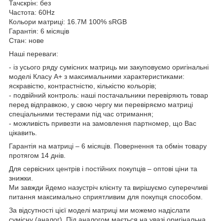
Тачскрін: без
Частота: 60Hz
Кольори матриці: 16.7M 100% sRGB
Гарантія: 6 місяців
Стан: нове
Наші переваги:
- із усього ряду сумісних матриць ми закуповуємо оригінальні
моделі Класу А+ з максимальними характеристиками:
яскравістю, контрастністю, кількістю кольорів;
- подвійний контроль: наші постачальники перевіряють товар
перед відправкою, у свою чергу ми перевіряємо матриці
спеціальними тестерами під час отримання;
- можливість привезти на замовлення партномер, що Вас
цікавить.
Гарантія на матриці – 6 місяців. Повернення та обмін товару
протягом 14 днів.
Для сервісних центрів і постійних покупців – оптові ціни та
знижки.
Ми завжди йдемо назустріч клієнту та вирішуємо суперечливі
питання максимально сприятливим для покупця способом.
За відсутності цієї моделі матриці ми можемо надіслати
сумісну (аналог). Під аналогом мається на увазі оригінальна