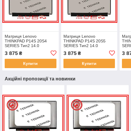
Матриця Lenovo
Матриця Lenovo
Мат
THINKPAD P14S 20S4
THINKPAD P14S 20S5
THI
SERIES Тип2 14.0
SERIES Тип2 14.0
SERI
3840x2160 40pin 16.7M
3840x2160 40pin 16.7M
3840
3 875
3 875
3 8
₴
₴
100% sRGB 400 cd/m² для
100% sRGB 400 cd/m² для
100%
ноутбука
ноутбука
ноут
Купити
Купити
Акційні пропозиції та новинки