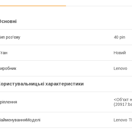
Основні
ип роз'єму
40 pin
Стан
Новий
иробник
Lenovo
Користувальницькі характеристики
<Об'єкт 
ріплення
(20917:b
НайменуванняМоделі
Lenovo 