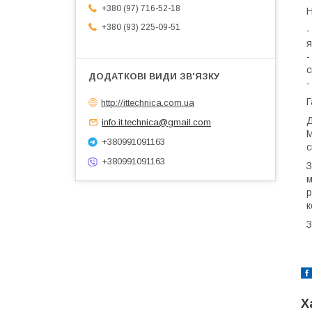
+380 (97) 716-52-18
Н
+380 (93) 225-09-51
-
я
-
с
-
Г
http://ittechnica.com.ua
Д
info.it.technica@gmail.com
М
+380991091163
с
+380991091163
З
м
р
к
З
Х