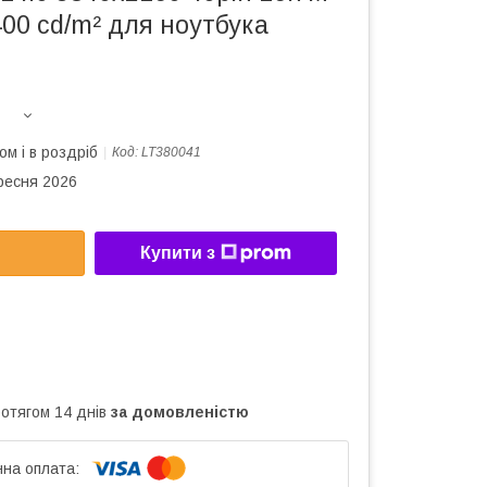
00 cd/m² для ноутбука
ом і в роздріб
Код:
LT380041
ересня 2026
Купити з
ротягом 14 днів
за домовленістю