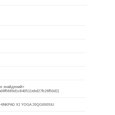
не знайдений>
a08f5689d1c840511ebd27fc26f50d2)
THINKPAD X1 YOGA 20QG000SIU