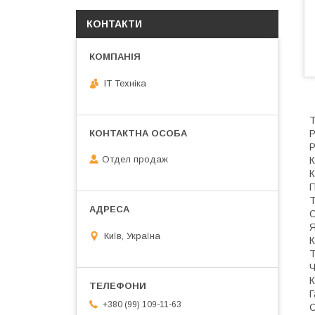
КОНТАКТИ
IT Техніка
Т
Р
Р
Отдел продаж
К
К
П
Т
О
Я
Київ, Україна
К
Т
Ч
К
Г
+380 (99) 109-11-63
С