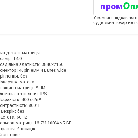
У компанії підключені
будь-який товар не п
ип деталі: матриця
озмір: 14.0
оздільна здатність: 3840x2160
онектор: 40pin eDP 4 Lanes wide
ріплення: без
оверхня: матова
овщина матриці: SLIM
птична технологія: IPS
скравість: 400 cd/m²
онтрастність: 800:1
ачскрін: без
астота: 60Hz
ольори матриці: 16.7M 100% sRGB
арантія: 6 місяців
тан: нове