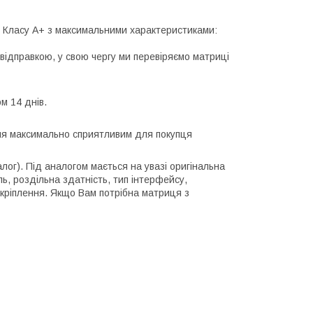
лі Класу А+ з максимальними характеристиками:
відправкою, у свою чергу ми перевіряємо матриці
м 14 днів.
ння максимально сприятливим для покупця
алог). Під аналогом мається на увазі оригінальна
ль, роздільна здатність, тип інтерфейсу,
 кріплення. Якщо Вам потрібна матриця з