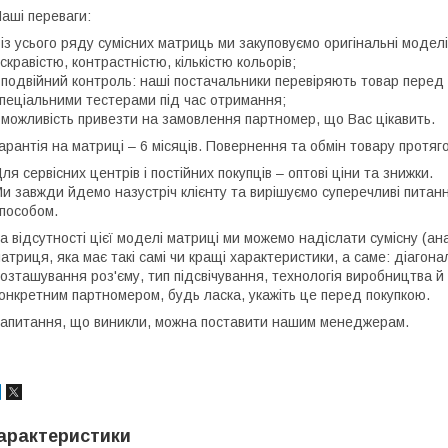
аші переваги:
 із усього ряду сумісних матриць ми закуповуємо оригінальні моде
скравістю, контрастністю, кількістю кольорів;
 подвійний контроль: наші постачальники перевіряють товар перед 
пеціальними тестерами під час отримання;
 можливість привезти на замовлення партномер, що Вас цікавить.
арантія на матриці – 6 місяців. Повернення та обмін товару протяго
ля сервісних центрів і постійних покупців – оптові ціни та знижки.
и завжди йдемо назустріч клієнту та вирішуємо суперечливі пита
пособом.
а відсутності цієї моделі матриці ми можемо надіслати сумісну (ан
атриця, яка має такі самі чи кращі характеристики, а саме: діагона
озташування роз'єму, тип підсвічування, технологія виробництва й
онкретним партномером, будь ласка, укажіть це перед покупкою.
апитання, що виникли, можна поставити нашим менеджерам.
арактеристики