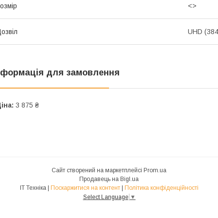
озмір
<>
озвіл
UHD (384
нформація для замовлення
іна:
3 875 ₴
Сайт створений на маркетплейсі
Prom.ua
Продавець на Bigl.ua
IT Техніка |
Поскаржитися на контент
|
Політика конфіденційності
Select Language
▼