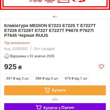
Клавіатура MEDION E7223 E7225 T E7227T
E7226 E7226T E7227 E7227T P6670 P7627t
P7645 Черная RUUS
Під замовлення
Код: 10285002
Опт і роздріб
Відправка з
31 жовтня 2026
925
₴
897 ₴
від 3 шт.
888 ₴
від 5 шт.
879 ₴
від 7 шт.
Купити
або
Купити з