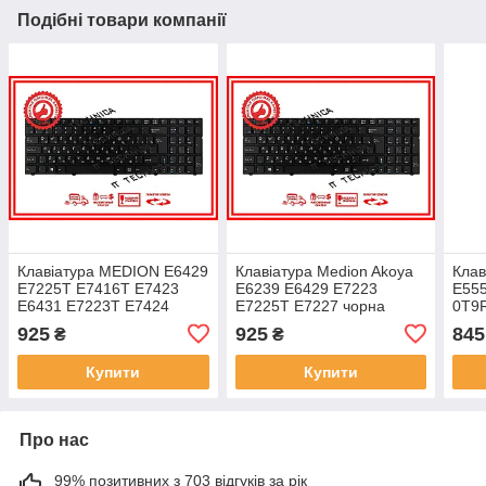
Подібні товари компанії
Клавіатура MEDION E6429
Клавіатура Medion Akoya
Клав
E7225T E7416T E7423
E6239 E6429 E7223
E55
E6431 E7223T E7424
E7225T E7227 чорна
0T9
E6432 E7420 E7631
RUUS
підс
925
925
845
₴
₴
Черная RUUS
тре
Купити
Купити
Про нас
99% позитивних з 703 відгуків за рік