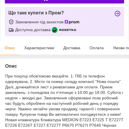
Що таке купити з Пром?
Замовлення під захистом
Доступна доставка
Опис
Характеристики
Доставка
Оплата
Умови п
Опис
При покупці обов'язково вказуйте: 1. ПІБ та телефон
одержувача; 2. Місто та номер складу компанії "Нова пошта".
Далі, дочекайтеся лист з реквізитами для оплати. Прием
замовлень: з понеділка по п'ятницю з 10.00 до 18.00. Субота і
неділя – вихідні дні. Замовлення сформовані поза робочий
час будуть оброблені на наступний робочий день у порядку
черги. Уважно читайте умови продажу, гарантії і повернення
товару. Купуючи товар Ви автоматично погоджуєтеся з ними!
Новая клавиатура Клавіатура MEDION E7223 E7225 T E7227T
E7226 E7226T E7227 E7227T P6670 P7627t P7645 Черная