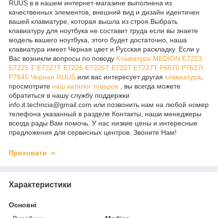
RUUS в в нашем интернет-магазине выполнена из
качественных элементов, внешний вид и дизайн идентичен
вашей клавиатуре, которая вышла из строя.Выбрать
клавиатуру для ноутбука не составит труда если вы знаете
модель вашего ноутбука, этого будет достаточно, наша
клавиатура имеет Черная цвет и Русская раскладку. Если у
Вас возникли вопросы по поводу
Клавіатура MEDION E7223
E7225 T E7227T E7226 E7226T E7227 E7227T P6670 P7627t
P7645 Черная RUUS
или вас интересует другая
клавиатура
,
просмотрите
наш каталог товаров
, вы всегда можете
обратиться в нашу службу поддержки
info.it.techncia@gmail.com или позвонить нам на любой номер
телефона указанный в разделе Контакты, наши менеджеры
всегда рады Вам помочь. У нас низкие цены и интересные
предложения для сервисных центров. Звоните Нам!
Приховати
Характеристики
Основні