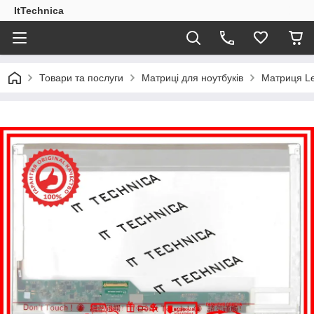
ItTechnica
Товари та послуги
Матриці для ноутбуків
Матриця Le