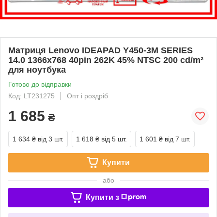
Матриця Lenovo IDEAPAD Y450-3M SERIES
14.0 1366x768 40pin 262K 45% NTSC 200 cd/m²
для ноутбука
Готово до відправки
Код: LT231275
Опт і роздріб
1 685
₴
1 634 ₴
від 3 шт.
1 618 ₴
від 5 шт.
1 601 ₴
від 7 шт.
Купити
або
Купити з