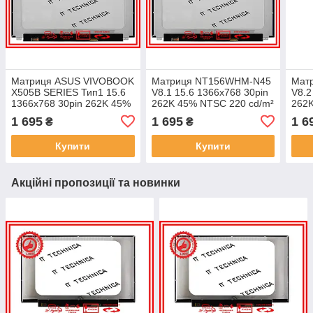
Матриця ASUS VIVOBOOK
Матриця NT156WHM-N45
Мат
X505B SERIES Тип1 15.6
V8.1 15.6 1366x768 30pin
V8.2
1366x768 30pin 262K 45%
262K 45% NTSC 220 cd/m²
262K
NTSC 220 cd/m² для
для ноутбука
для 
1 695
1 695
1 6
₴
₴
ноутбука
Купити
Купити
Акційні пропозиції та новинки