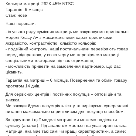
Кольори матриці: 262K 45% NTSC
Гарантія: 6 місяців
Стан: нове
Наші переваги:
- із усього ряду сумісних матриць ми закуповуємо оригінальні
моделі Класу А+ з максимальними характеристиками:
яскравістю, контрастністю, кількістю кольорів;
- подвійний контроль: наші постачальники перевіряють товар
перед відправкою, у свою чергу ми перевіряємо матриці
спеціальними тестерами під час отримання;
- можливість привезти на замовлення партномер, що Вас
цікавить.
Гарантія на матриці – 6 місяців. Повернення та обмін товару
протягом 14 днів.
Для сервісних центрів і постійних покупців – оптові ціни та
знижки.
Ми завжди йдемо назустріч клієнту та вирішуємо суперечливі
питання максимально сприятливим для покупця способом.
За відсутності цієї моделі матриці ми можемо надіслати
сумісну (аналог). Під аналогом мається на увазі оригінальна
матриця, яка має такі самі чи кращі характеристики, а саме: