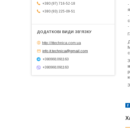
+380 (97) 716-52-18
-
я
+380 (93) 225-09-51
-
с
-
Г
Д
http://ittechnica.com.ua
М
info.it.technica@gmail.com
с
+380991091163
З
м
+380991091163
р
к
З
Х