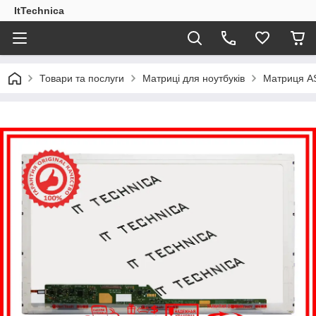
ItTechnica
Товари та послуги
Матриці для ноутбуків
Матриця AS