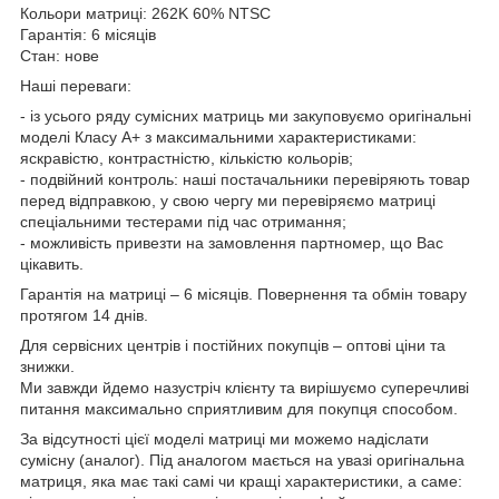
Кольори матриці: 262K 60% NTSC
Гарантія: 6 місяців
Стан: нове
Наші переваги:
- із усього ряду сумісних матриць ми закуповуємо оригінальні
моделі Класу А+ з максимальними характеристиками:
яскравістю, контрастністю, кількістю кольорів;
- подвійний контроль: наші постачальники перевіряють товар
перед відправкою, у свою чергу ми перевіряємо матриці
спеціальними тестерами під час отримання;
- можливість привезти на замовлення партномер, що Вас
цікавить.
Гарантія на матриці – 6 місяців. Повернення та обмін товару
протягом 14 днів.
Для сервісних центрів і постійних покупців – оптові ціни та
знижки.
Ми завжди йдемо назустріч клієнту та вирішуємо суперечливі
питання максимально сприятливим для покупця способом.
За відсутності цієї моделі матриці ми можемо надіслати
сумісну (аналог). Під аналогом мається на увазі оригінальна
матриця, яка має такі самі чи кращі характеристики, а саме: