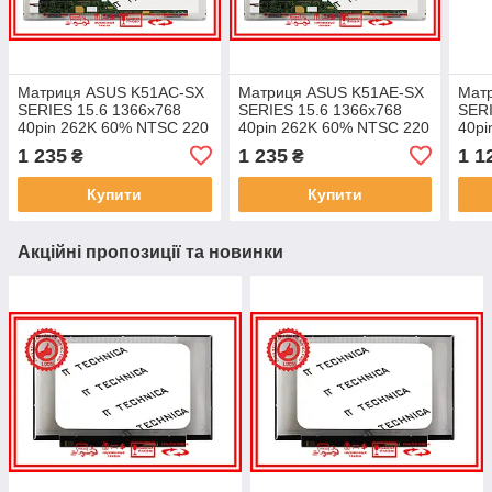
Матриця ASUS K51AC-SX
Матриця ASUS K51AE-SX
Мат
SERIES 15.6 1366x768
SERIES 15.6 1366x768
SERI
40pin 262K 60% NTSC 220
40pin 262K 60% NTSC 220
40pi
cd/m² для ноутбука
cd/m² для ноутбука
cd/m
1 235
1 235
1 1
₴
₴
Купити
Купити
Акційні пропозиції та новинки