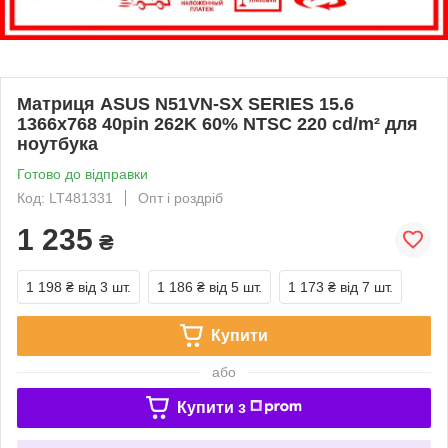
Матриця ASUS N51VN-SX SERIES 15.6
1366x768 40pin 262K 60% NTSC 220 cd/m² для
ноутбука
Готово до відправки
Код: LT481331
Опт і роздріб
1 235
₴
1 198 ₴
від 3 шт.
1 186 ₴
від 5 шт.
1 173 ₴
від 7 шт.
Купити
або
Купити з