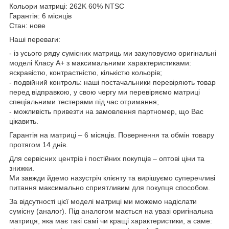
Кольори матриці: 262K 60% NTSC
Гарантія: 6 місяців
Стан: нове
Наші переваги:
- із усього ряду сумісних матриць ми закуповуємо оригінальні
моделі Класу А+ з максимальними характеристиками:
яскравістю, контрастністю, кількістю кольорів;
- подвійний контроль: наші постачальники перевіряють товар
перед відправкою, у свою чергу ми перевіряємо матриці
спеціальними тестерами під час отримання;
- можливість привезти на замовлення партномер, що Вас
цікавить.
Гарантія на матриці – 6 місяців. Повернення та обмін товару
протягом 14 днів.
Для сервісних центрів і постійних покупців – оптові ціни та
знижки.
Ми завжди йдемо назустріч клієнту та вирішуємо суперечливі
питання максимально сприятливим для покупця способом.
За відсутності цієї моделі матриці ми можемо надіслати
сумісну (аналог). Під аналогом мається на увазі оригінальна
матриця, яка має такі самі чи кращі характеристики, а саме: