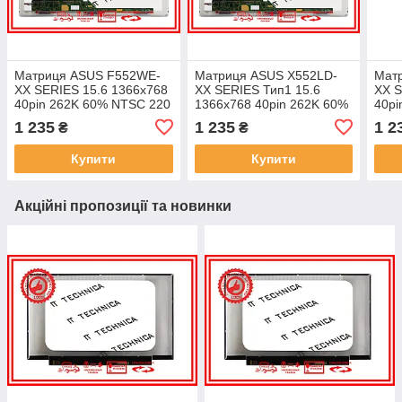
Матриця ASUS F552WE-
Матриця ASUS X552LD-
Мат
XX SERIES 15.6 1366x768
XX SERIES Тип1 15.6
XX S
40pin 262K 60% NTSC 220
1366x768 40pin 262K 60%
40pi
cd/m² для ноутбука
NTSC 220 cd/m² для
cd/m
1 235
1 235
1 2
₴
₴
ноутбука
Купити
Купити
Акційні пропозиції та новинки