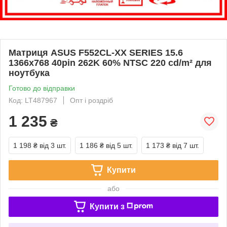
Матриця ASUS F552CL-XX SERIES 15.6
1366x768 40pin 262K 60% NTSC 220 cd/m² для
ноутбука
Готово до відправки
Код: LT487967
Опт і роздріб
1 235
₴
1 198 ₴
від 3 шт.
1 186 ₴
від 5 шт.
1 173 ₴
від 7 шт.
Купити
або
Купити з