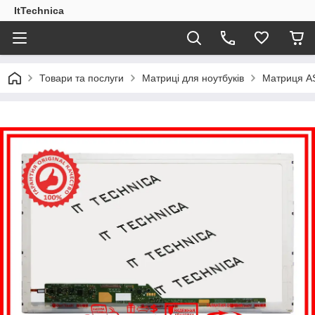
ItTechnica
Товари та послуги
Матриці для ноутбуків
Матриця AS