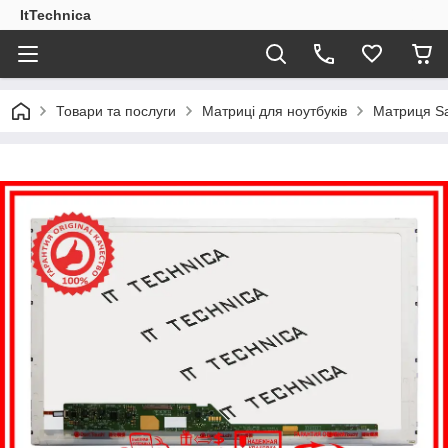
ItTechnica
Товари та послуги
Матриці для ноутбуків
Матриця Sa