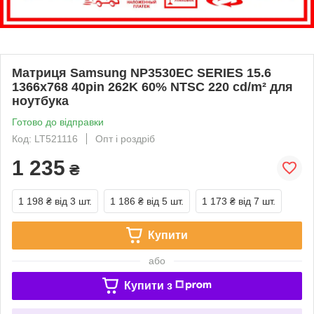
Матриця Samsung NP3530EC SERIES 15.6
1366x768 40pin 262K 60% NTSC 220 cd/m² для
ноутбука
Готово до відправки
Код: LT521116
Опт і роздріб
1 235
₴
1 198 ₴
від 3 шт.
1 186 ₴
від 5 шт.
1 173 ₴
від 7 шт.
Купити
або
Купити з