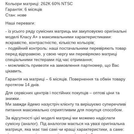
Кольори матриці: 262K 60% NTSC
Гарантія: 6 місяців
Стан: нове
Наші переваги:
- із усього ряду сумісних матриць ми закуповуємо оригінальні
моделі Класу А+ з максимальними характеристиками:
яскравістю, контрастністю, кількістю кольорів;
- подвійний контроль: наші постачальники перевіряють товар
перед відправкою, у свою чергу ми перевіряємо матриці
спеціальними тестерами під час отримання;
- можливість привезти на замовлення партномер, що Вас
цікавить.
Гарантія на матриці – 6 місяців. Повернення та обмін товару
протягом 14 днів.
Для сервісних центрів і постійних покупців – оптові ціни та
знижки.
Ми завжди йдемо назустріч клієнту та вирішуємо суперечливі
питання максимально сприятливим для покупця способом.
За відсутності цієї моделі матриці ми можемо надіслати
сумісну (аналог). Під аналогом мається на увазі оригінальна
матриця, яка має такі самі чи кращі характеристики, а саме: