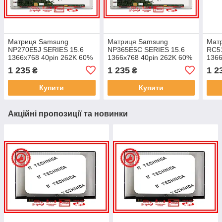
Матриця Samsung
Матриця Samsung
Мат
NP270E5J SERIES 15.6
NP365E5C SERIES 15.6
RC51
1366x768 40pin 262K 60%
1366x768 40pin 262K 60%
1366
NTSC 220 cd/m² для
NTSC 220 cd/m² для
NTSC
1 235
1 235
1 2
₴
₴
ноутбука
ноутбука
ноут
Купити
Купити
Акційні пропозиції та новинки