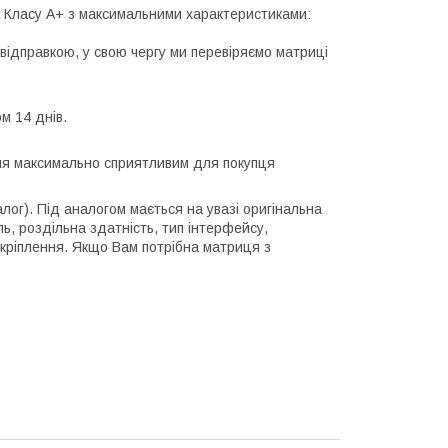
лі Класу А+ з максимальними характеристиками:
відправкою, у свою чергу ми перевіряємо матриці
м 14 днів.
ння максимально сприятливим для покупця
алог). Під аналогом мається на увазі оригінальна
ль, роздільна здатність, тип інтерфейсу,
 кріплення. Якщо Вам потрібна матриця з