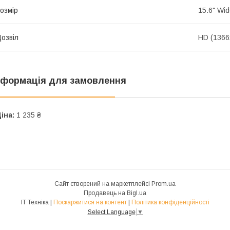
озмір
15.6" Wi
озвіл
HD (1366
нформація для замовлення
іна:
1 235 ₴
Сайт створений на маркетплейсі
Prom.ua
Продавець на Bigl.ua
IT Техніка |
Поскаржитися на контент
|
Політика конфіденційності
Select Language
▼