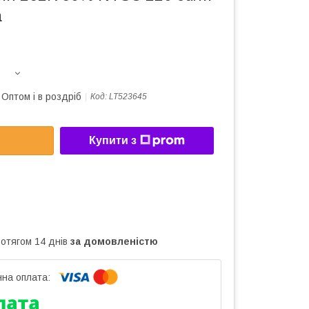
а
Оптом і в роздріб
Код:
LT523645
Купити з
ротягом 14 днів
за домовленістю