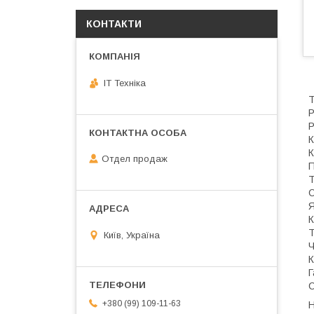
КОНТАКТИ
IT Техніка
Т
Р
Р
К
К
Отдел продаж
П
Т
О
Я
К
Т
Київ, Україна
Ч
К
Г
С
+380 (99) 109-11-63
Н