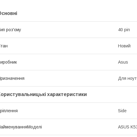
Основні
ип роз'єму
40 pin
Стан
Новий
иробник
Asus
ризначення
Для ноут
Користувальницькі характеристики
ріплення
Side
НайменуванняМоделі
ASUS K5