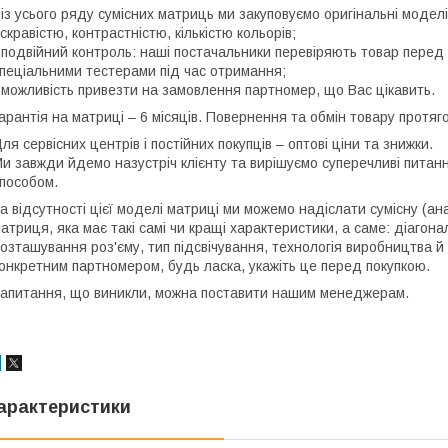
 із усього ряду сумісних матриць ми закуповуємо оригінальні моде
скравістю, контрастністю, кількістю кольорів;
 подвійний контроль: наші постачальники перевіряють товар перед 
пеціальними тестерами під час отримання;
 можливість привезти на замовлення партномер, що Вас цікавить.
арантія на матриці – 6 місяців. Повернення та обмін товару протяго
ля сервісних центрів і постійних покупців – оптові ціни та знижки.
и завжди йдемо назустріч клієнту та вирішуємо суперечливі пита
пособом.
а відсутності цієї моделі матриці ми можемо надіслати сумісну (ан
атриця, яка має такі самі чи кращі характеристики, а саме: діагона
озташування роз'єму, тип підсвічування, технологія виробництва й
онкретним партномером, будь ласка, укажіть це перед покупкою.
апитання, що виникли, можна поставити нашим менеджерам.
арактеристики