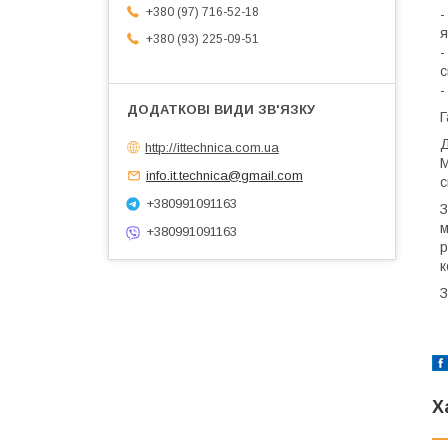
+380 (97) 716-52-18
-
я
+380 (93) 225-09-51
-
с
-
Г
Д
http://ittechnica.com.ua
М
info.it.technica@gmail.com
с
+380991091163
З
м
+380991091163
р
к
З
Х