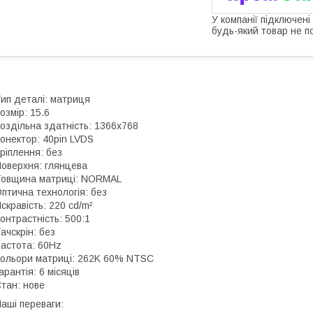
У компанії підключені
будь-який товар не п
ип деталі: матриця
озмір: 15.6
оздільна здатність: 1366x768
онектор: 40pin LVDS
ріплення: без
оверхня: глянцева
овщина матриці: NORMAL
птична технологія: без
скравість: 220 cd/m²
онтрастність: 500:1
ачскрін: без
астота: 60Hz
ольори матриці: 262K 60% NTSC
арантія: 6 місяців
тан: нове
аші переваги: