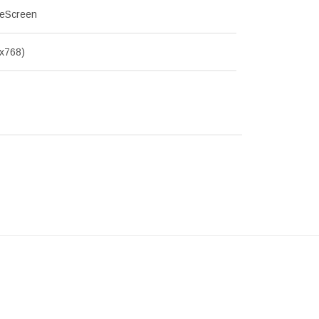
deScreen
x768)