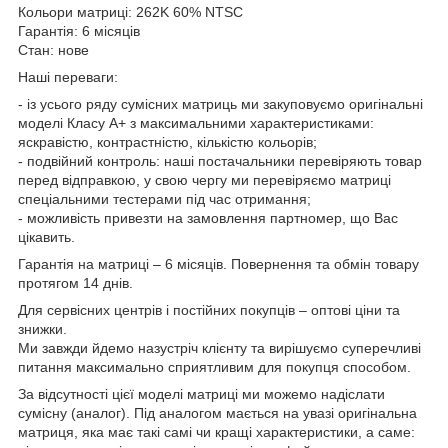
Кольори матриці: 262K 60% NTSC
Гарантія: 6 місяців
Стан: нове
Наші переваги:
- із усього ряду сумісних матриць ми закуповуємо оригінальні
моделі Класу А+ з максимальними характеристиками:
яскравістю, контрастністю, кількістю кольорів;
- подвійний контроль: наші постачальники перевіряють товар
перед відправкою, у свою чергу ми перевіряємо матриці
спеціальними тестерами під час отримання;
- можливість привезти на замовлення партномер, що Вас
цікавить.
Гарантія на матриці – 6 місяців. Повернення та обмін товару
протягом 14 днів.
Для сервісних центрів і постійних покупців – оптові ціни та
знижки.
Ми завжди йдемо назустріч клієнту та вирішуємо суперечливі
питання максимально сприятливим для покупця способом.
За відсутності цієї моделі матриці ми можемо надіслати
сумісну (аналог). Під аналогом мається на увазі оригінальна
матриця, яка має такі самі чи кращі характеристики, а саме: