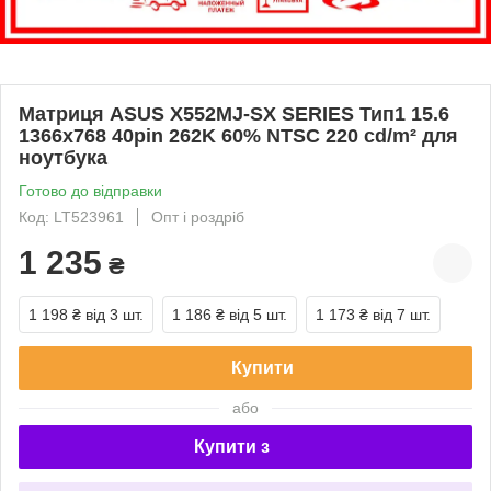
Матриця ASUS X552MJ-SX SERIES Тип1 15.6
1366x768 40pin 262K 60% NTSC 220 cd/m² для
ноутбука
Готово до відправки
Код: LT523961
Опт і роздріб
1 235
₴
1 198 ₴
від 3 шт.
1 186 ₴
від 5 шт.
1 173 ₴
від 7 шт.
Купити
або
Купити з