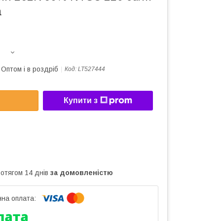
а
Оптом і в роздріб
Код:
LT527444
Купити з
ротягом 14 днів
за домовленістю