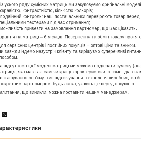
 із усього ряду сумісних матриць ми закуповуємо оригінальні моде
скравістю, контрастністю, кількістю кольорів;
 подвійний контроль: наші постачальники перевіряють товар перед 
пеціальними тестерами під час отримання;
 можливість привезти на замовлення партномер, що Вас цікавить.
арантія на матриці – 6 місяців. Повернення та обмін товару протяго
ля сервісних центрів і постійних покупців – оптові ціни та знижки.
и завжди йдемо назустріч клієнту та вирішуємо суперечливі пита
пособом.
а відсутності цієї моделі матриці ми можемо надіслати сумісну (ан
атриця, яка має такі самі чи кращі характеристики, а саме: діагона
озташування роз'єму, тип підсвічування, технологія виробництва й
онкретним партномером, будь ласка, укажіть це перед покупкою.
апитання, що виникли, можна поставити нашим менеджерам.
арактеристики