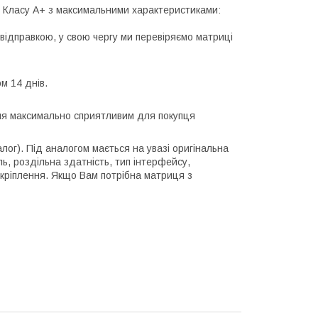
лі Класу А+ з максимальними характеристиками:
відправкою, у свою чергу ми перевіряємо матриці
м 14 днів.
ння максимально сприятливим для покупця
алог). Під аналогом мається на увазі оригінальна
ль, роздільна здатність, тип інтерфейсу,
 кріплення. Якщо Вам потрібна матриця з