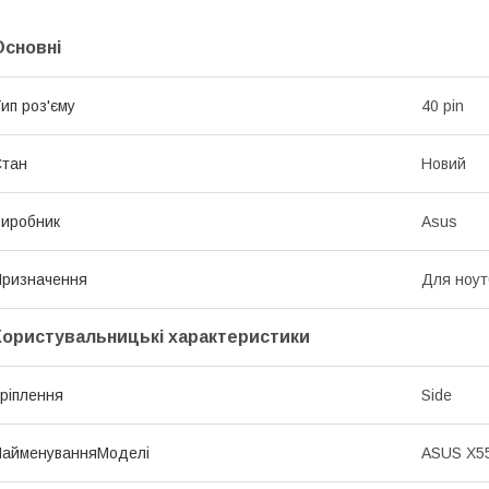
Основні
ип роз'єму
40 pin
Стан
Новий
иробник
Asus
ризначення
Для ноут
Користувальницькі характеристики
ріплення
Side
НайменуванняМоделі
ASUS X5