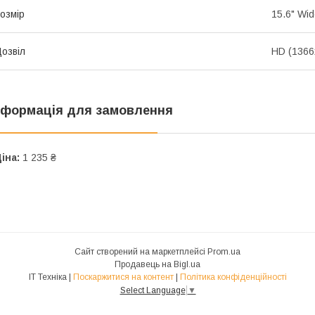
озмір
15.6" Wi
озвіл
HD (1366
нформація для замовлення
іна:
1 235 ₴
Сайт створений на маркетплейсі
Prom.ua
Продавець на Bigl.ua
IT Техніка |
Поскаржитися на контент
|
Політика конфіденційності
Select Language
▼