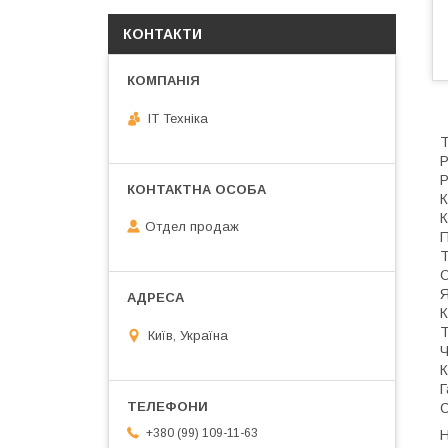
КОНТАКТИ
IT Техніка
Т
Р
Р
К
К
Отдел продаж
П
Т
О
Я
К
Т
Київ, Україна
Ч
К
Г
С
+380 (99) 109-11-63
Н