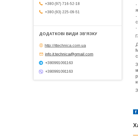
+380 (97) 716-52-18
-
я
+380 (93) 225-09-51
-
с
-
Г
Д
http://ittechnica.com.ua
М
info.it.technica@gmail.com
с
+380991091163
З
м
+380991091163
р
к
З
Х