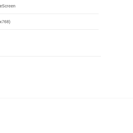
deScreen
x768)