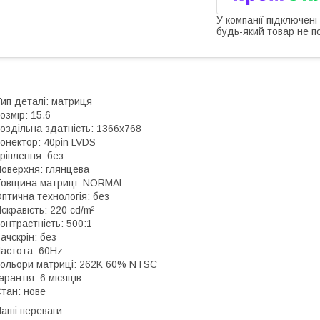
У компанії підключені
будь-який товар не п
ип деталі: матриця
озмір: 15.6
оздільна здатність: 1366x768
онектор: 40pin LVDS
ріплення: без
оверхня: глянцева
овщина матриці: NORMAL
птична технологія: без
скравість: 220 cd/m²
онтрастність: 500:1
ачскрін: без
астота: 60Hz
ольори матриці: 262K 60% NTSC
арантія: 6 місяців
тан: нове
аші переваги: