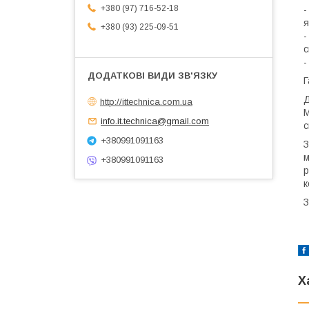
+380 (97) 716-52-18
-
я
+380 (93) 225-09-51
-
с
-
Г
Д
http://ittechnica.com.ua
М
info.it.technica@gmail.com
с
+380991091163
З
м
+380991091163
р
к
З
Х