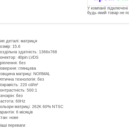
У компанії підключені
будь-який товар не п
ип деталі: матриця
озмір: 15.6
оздільна здатність: 1366x768
онектор: 40pin LVDS
ріплення: без
оверхня: глянцева
овщина матриці: NORMAL
птична технологія: без
скравість: 220 cd/m²
онтрастність: 500:1
ачскрін: без
астота: 60Hz
ольори матриці: 262K 60% NTSC
арантія: 6 місяців
тан: нове
аші переваги: