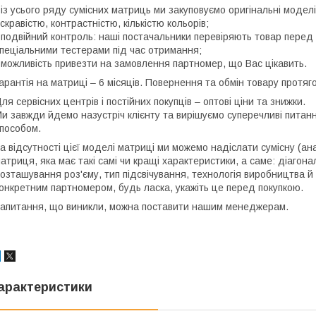
 із усього ряду сумісних матриць ми закуповуємо оригінальні моде
скравістю, контрастністю, кількістю кольорів;
 подвійний контроль: наші постачальники перевіряють товар перед 
пеціальними тестерами під час отримання;
 можливість привезти на замовлення партномер, що Вас цікавить.
арантія на матриці – 6 місяців. Повернення та обмін товару протяго
ля сервісних центрів і постійних покупців – оптові ціни та знижки.
и завжди йдемо назустріч клієнту та вирішуємо суперечливі пита
пособом.
а відсутності цієї моделі матриці ми можемо надіслати сумісну (ан
атриця, яка має такі самі чи кращі характеристики, а саме: діагона
озташування роз'єму, тип підсвічування, технологія виробництва й
онкретним партномером, будь ласка, укажіть це перед покупкою.
апитання, що виникли, можна поставити нашим менеджерам.
арактеристики