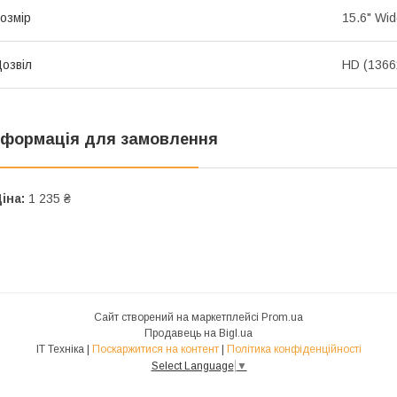
озмір
15.6" Wi
озвіл
HD (1366
нформація для замовлення
іна:
1 235 ₴
Сайт створений на маркетплейсі
Prom.ua
Продавець на Bigl.ua
IT Техніка |
Поскаржитися на контент
|
Політика конфіденційності
Select Language
▼