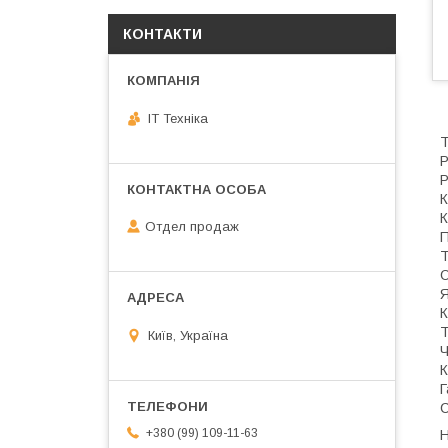
КОНТАКТИ
IT Техніка
Т
Р
Р
К
К
Отдел продаж
П
Т
О
Я
К
Т
Київ, Україна
Ч
К
Г
С
+380 (99) 109-11-63
Н