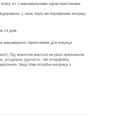
лі Класу А+ з максимальними характеристиками:
відправкою, у свою чергу ми перевіряємо матриці
м 14 днів.
ння максимально сприятливим для покупця
алог). Під аналогом мається на увазі оригінальна
ль, роздільна здатність, тип інтерфейсу,
 кріплення. Якщо Вам потрібна матриця з