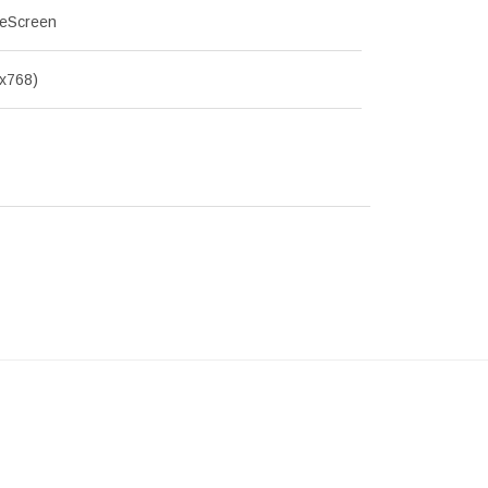
deScreen
x768)