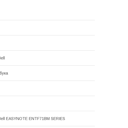
ell
бука
 Bell EASYNOTE ENTF71BM SERIES