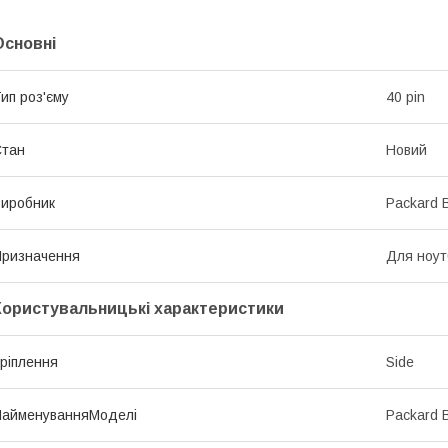
Основні
ип роз'єму
40 pin
Стан
Новий
иробник
Packard B
ризначення
Для ноут
Користувальницькі характеристики
ріплення
Side
НайменуванняМоделі
Packard