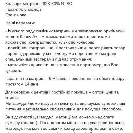
Кольори матриці: 262K 60% NTSC
Гарантія: 6 місяців
Стан: нове
Наші переваги:
- із усього ряду сумісних матриць ми закуповуємо оригінальні
моделі Класу А+ з максимальними характеристиками:
яскравістю, контрастністю, кількістю кольорів;
- подвійний контроль: наші постачальники перевіряють товар
перед відправкою, у свою чергу ми перевіряємо матриці
спеціальними тестерами під час отримання;
- можливість привезти на замовлення партномер, що Вас
цікавить.
Гарантія на матриці – 6 місяців. Повернення та обмін товару
протягом 14 днів.
Для сервісних центрів і постійних покупців – оптові ціни та
знижки.
Ми завжди йдемо назустріч клієнту та вирішуємо суперечливі
питання максимально сприятливим для покупця способом.
За відсутності цієї моделі матриці ми можемо надіслати
сумісну (аналог). Під аналогом мається на увазі оригінальна
матриця, яка має такі самі чи кращі характеристики, а саме: