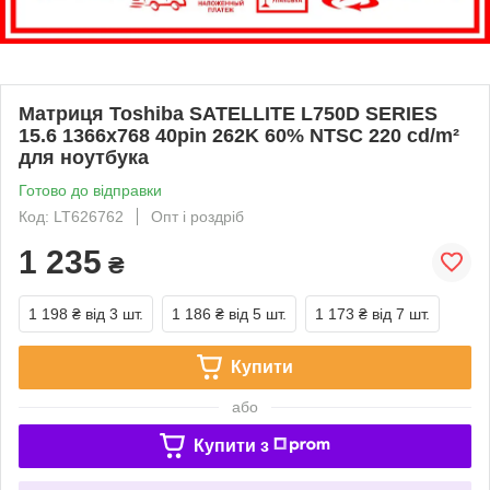
Матриця Toshiba SATELLITE L750D SERIES
15.6 1366x768 40pin 262K 60% NTSC 220 cd/m²
для ноутбука
Готово до відправки
Код: LT626762
Опт і роздріб
1 235
₴
1 198 ₴
від 3 шт.
1 186 ₴
від 5 шт.
1 173 ₴
від 7 шт.
Купити
або
Купити з