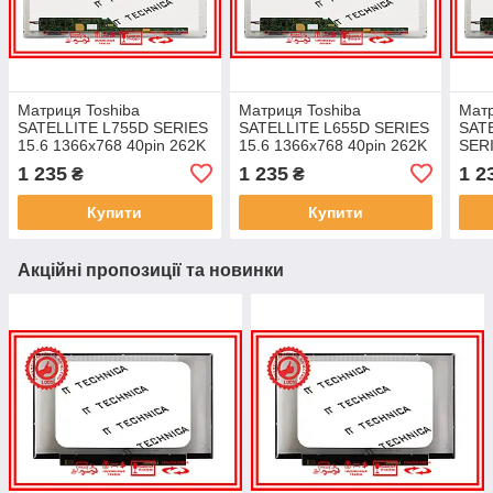
Матриця Toshiba
Матриця Toshiba
Матр
SATELLITE L755D SERIES
SATELLITE L655D SERIES
SAT
15.6 1366x768 40pin 262K
15.6 1366x768 40pin 262K
SERI
60% NTSC 220 cd/m² для
60% NTSC 220 cd/m² для
40pi
1 235
1 235
1 2
₴
₴
ноутбука
ноутбука
cd/m
Купити
Купити
Акційні пропозиції та новинки