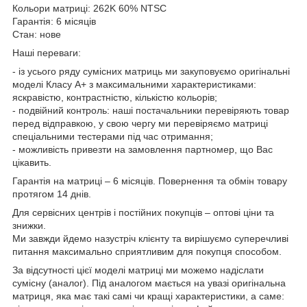
Кольори матриці: 262K 60% NTSC
Гарантія: 6 місяців
Стан: нове
Наші переваги:
- із усього ряду сумісних матриць ми закуповуємо оригінальні
моделі Класу А+ з максимальними характеристиками:
яскравістю, контрастністю, кількістю кольорів;
- подвійний контроль: наші постачальники перевіряють товар
перед відправкою, у свою чергу ми перевіряємо матриці
спеціальними тестерами під час отримання;
- можливість привезти на замовлення партномер, що Вас
цікавить.
Гарантія на матриці – 6 місяців. Повернення та обмін товару
протягом 14 днів.
Для сервісних центрів і постійних покупців – оптові ціни та
знижки.
Ми завжди йдемо назустріч клієнту та вирішуємо суперечливі
питання максимально сприятливим для покупця способом.
За відсутності цієї моделі матриці ми можемо надіслати
сумісну (аналог). Під аналогом мається на увазі оригінальна
матриця, яка має такі самі чи кращі характеристики, а саме: