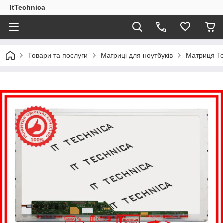
ItTechnica
Товари та послуги
Матриці для ноутбуків
Матриця To