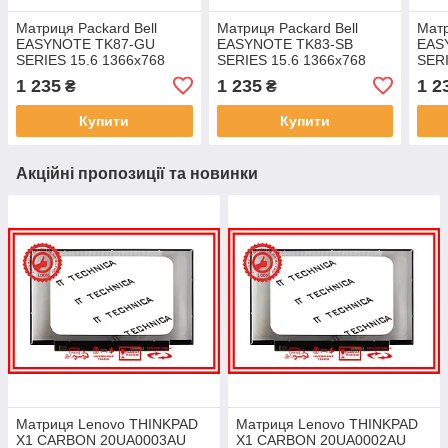
Матриця Packard Bell
Матриця Packard Bell
Матр
EASYNOTE TK87-GU
EASYNOTE TK83-SB
EAS
SERIES 15.6 1366x768
SERIES 15.6 1366x768
SERI
40pin 262K 60% NTSC 220
40pin 262K 60% NTSC 220
40pi
1 235
1 235
1 2
₴
₴
cd/m² для ноутбука
cd/m² для ноутбука
cd/m
Купити
Купити
Акційні пропозиції та новинки
Матриця Lenovo THINKPAD
Матриця Lenovo THINKPAD
X1 CARBON 20UA0003AU
X1 CARBON 20UA0002AU