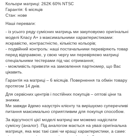
Кольори матриці: 262K 60% NTSC
Гарантія: 6 місяців
Стан: нове
Наші переваги:
- із усього ряду сумісних матриць ми закуповуємо оригінальні
моделі Класу А+ з максимальними характеристиками:
яскравістю, контрастністю, кількістю кольорів;
- подвійний контроль: наші постачальники перевіряють товар
перед відправкою, у свою чергу ми перевіряємо матриці
спеціальними тестерами під час отримання;
- можливість привезти на замовлення партномер, що Вас
цікавить.
Гарантія на матриці – 6 місяців. Повернення та обмін товару
протягом 14 днів.
Для сервісних центрів і постійних покупців – оптові ціни та
знижки.
Ми завжди йдемо назустріч клієнту та вирішуємо суперечливі
питання максимально сприятливим для покупця способом.
За відсутності цієї моделі матриці ми можемо надіслати
сумісну (аналог). Під аналогом мається на увазі оригінальна
матриця, яка має такі самі чи кращі характеристики, а саме: