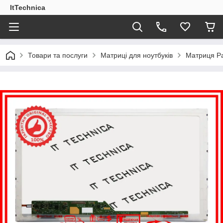
ItTechnica
Товари та послуги
Матриці для ноутбуків
Матриця Pa