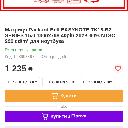
Матриця Packard Bell EASYNOTE TK13-BZ
SERIES 15.6 1366x768 40pin 262K 60% NTSC
220 cd/m² для ноутбука
Готово до відправки
Код: LT3993497
Опт і роздріб
1 235
₴
1 198 ₴
від 3 шт.
1 186 ₴
від 5 шт.
1 173 ₴
від 7 шт.
Купити
або
Купити з