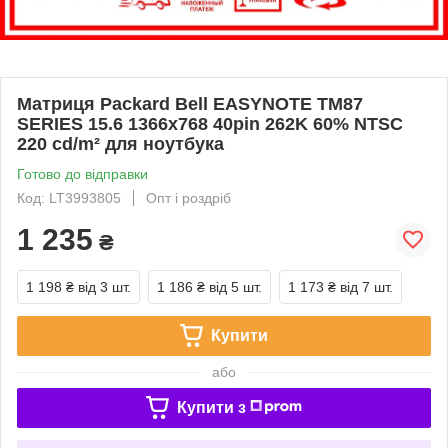
Матриця Packard Bell EASYNOTE TM87
SERIES 15.6 1366x768 40pin 262K 60% NTSC
220 cd/m² для ноутбука
Готово до відправки
Код: LT3993805
Опт і роздріб
1 235
₴
1 198 ₴
від 3 шт.
1 186 ₴
від 5 шт.
1 173 ₴
від 7 шт.
Купити
або
Купити з