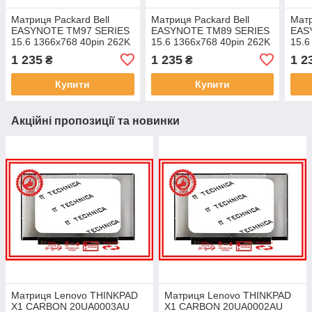
Матриця Packard Bell
Матриця Packard Bell
Матр
EASYNOTE TM97 SERIES
EASYNOTE TM89 SERIES
EAS
15.6 1366x768 40pin 262K
15.6 1366x768 40pin 262K
15.6
60% NTSC 220 cd/m² для
60% NTSC 220 cd/m² для
60% 
1 235
1 235
1 2
₴
₴
ноутбука
ноутбука
ноут
Купити
Купити
Акційні пропозиції та новинки
Матриця Lenovo THINKPAD
Матриця Lenovo THINKPAD
X1 CARBON 20UA0003AU
X1 CARBON 20UA0002AU