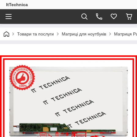
ItTechnica
Товари та послуги
Матриці для ноутбуків
Матриця Pa