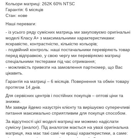
Кольори матриці: 262K 60% NTSC
Гарантія: 6 місяців
Стан: нове
Наші переваги:
- із усього ряду сумісних матриць ми закуповуємо оригінальні
моделі Класу А+ з максимальними характеристиками:
яскравістю, контрастністю, кількістю кольорів;
- подвійний контроль: наші постачальники перевіряють товар
перед відправкою, у свою чергу ми перевіряємо матриці
спеціальними тестерами під час отримання;
- можливість привезти на замовлення партномер, що Вас
цікавить.
Гарантія на матриці – 6 місяців. Повернення та обмін товару
протягом 14 днів.
Для сервісних центрів і постійних покупців – оптові ціни та
знижки.
Ми завжди йдемо назустріч клієнту та вирішуємо суперечливі
питання максимально сприятливим для покупця способом.
За відсутності цієї моделі матриці ми можемо надіслати
сумісну (аналог). Під аналогом мається на увазі оригінальна
матриця, яка має такі самі чи кращі характеристики, а саме: