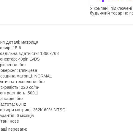
У компанії підключені
будь-який товар не п
ип деталі: матриця
озмір: 15.6
оздільна здатність: 1366x768
онектор: 40pin LVDS
ріплення: без
оверхня: глянцева
овщина матриці: NORMAL
птична технологія: без
скравість: 220 cd/m²
онтрастність: 500:1
ачскрін: без
астота: 60Hz
ольори матриці: 262K 60% NTSC
арантія: 6 місяців
тан: нове
аші переваги: