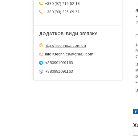
+380 (97) 716-52-18
-
я
+380 (93) 225-09-51
-
с
-
Г
Д
http://ittechnica.com.ua
М
info.it.technica@gmail.com
с
+380991091163
З
м
+380991091163
р
к
З
Х