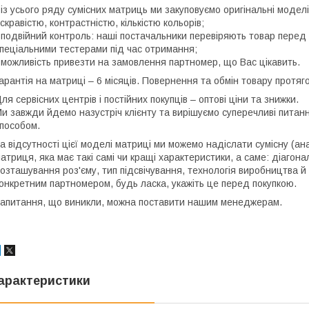
 із усього ряду сумісних матриць ми закуповуємо оригінальні моде
скравістю, контрастністю, кількістю кольорів;
 подвійний контроль: наші постачальники перевіряють товар перед 
пеціальними тестерами під час отримання;
 можливість привезти на замовлення партномер, що Вас цікавить.
арантія на матриці – 6 місяців. Повернення та обмін товару протяго
ля сервісних центрів і постійних покупців – оптові ціни та знижки.
и завжди йдемо назустріч клієнту та вирішуємо суперечливі пита
пособом.
а відсутності цієї моделі матриці ми можемо надіслати сумісну (ан
атриця, яка має такі самі чи кращі характеристики, а саме: діагона
озташування роз'єму, тип підсвічування, технологія виробництва й
онкретним партномером, будь ласка, укажіть це перед покупкою.
апитання, що виникли, можна поставити нашим менеджерам.
арактеристики