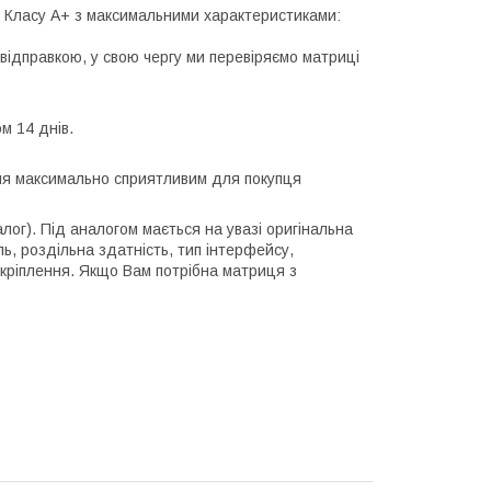
лі Класу А+ з максимальними характеристиками:
відправкою, у свою чергу ми перевіряємо матриці
м 14 днів.
ння максимально сприятливим для покупця
алог). Під аналогом мається на увазі оригінальна
ль, роздільна здатність, тип інтерфейсу,
 кріплення. Якщо Вам потрібна матриця з