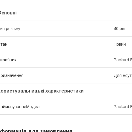
Основні
ип роз'єму
40 pin
Стан
Новий
иробник
Packard B
ризначення
Для ноут
Користувальницькі характеристики
НайменуванняМоделі
Packard 
нформація для замовлення