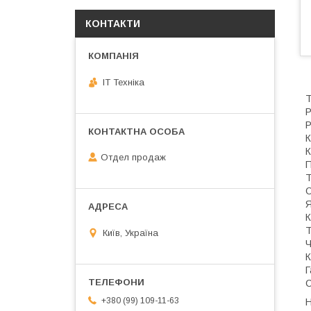
КОНТАКТИ
IT Техніка
Т
Р
Р
К
К
Отдел продаж
П
Т
О
Я
К
Т
Київ, Україна
Ч
К
Г
С
+380 (99) 109-11-63
Н