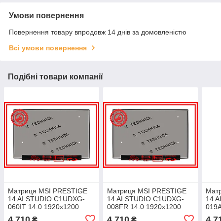
Умови повернення
Повернення товару впродовж 14 днів за домовленістю
Всі умови повернення
Подібні товари компанії
Матриця MSI PRESTIGE
Матриця MSI PRESTIGE
Мат
14 AI STUDIO C1UDXG-
14 AI STUDIO C1UDXG-
14 
060IT 14.0 1920x1200
008FR 14.0 1920x1200
019A
40pin 16.7M 100% sRGB
40pin 16.7M 100% sRGB
40pi
4 710
4 710
4 7
₴
₴