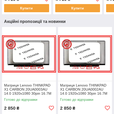
400 cd/m² для ноутбука
400 cd/m² для ноутбука
400 
Купити
Купити
Акційні пропозиції та новинки
Матриця Lenovo THINKPAD
Матриця Lenovo THINKPAD
X1 CARBON 20UA0003AU
X1 CARBON 20UA0002AU
14.0 1920x1080 30pin 16.7M
14.0 1920x1080 30pin 16.7M
45% NTSC 300 cd/m² для
45% NTSC 300 cd/m² для
Готово до відправки
Готово до відправки
ноутбука
ноутбука
2 850
2 850
₴
₴