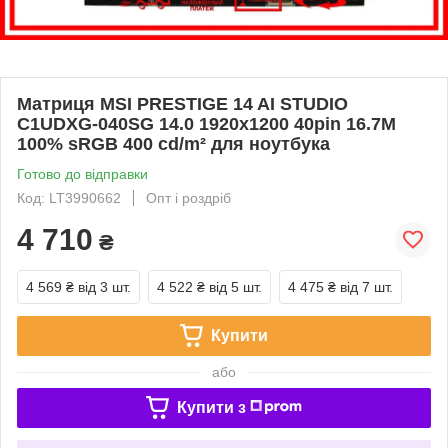
Матриця MSI PRESTIGE 14 AI STUDIO
C1UDXG-040SG 14.0 1920x1200 40pin 16.7M
100% sRGB 400 cd/m² для ноутбука
Готово до відправки
Код: LT3990662
Опт і роздріб
4 710
₴
4 569 ₴
від 3 шт.
4 522 ₴
від 5 шт.
4 475 ₴
від 7 шт.
Купити
або
Купити з