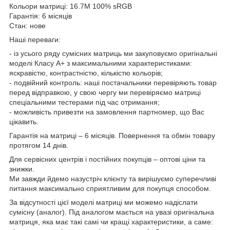
Кольори матриці: 16.7M 100% sRGB
Гарантія: 6 місяців
Стан: нове
Наші переваги:
- із усього ряду сумісних матриць ми закуповуємо оригінальні
моделі Класу А+ з максимальними характеристиками:
яскравістю, контрастністю, кількістю кольорів;
- подвійний контроль: наші постачальники перевіряють товар
перед відправкою, у свою чергу ми перевіряємо матриці
спеціальними тестерами під час отримання;
- можливість привезти на замовлення партномер, що Вас
цікавить.
Гарантія на матриці – 6 місяців. Повернення та обмін товару
протягом 14 днів.
Для сервісних центрів і постійних покупців – оптові ціни та
знижки.
Ми завжди йдемо назустріч клієнту та вирішуємо суперечливі
питання максимально сприятливим для покупця способом.
За відсутності цієї моделі матриці ми можемо надіслати
сумісну (аналог). Під аналогом мається на увазі оригінальна
матриця, яка має такі самі чи кращі характеристики, а саме: