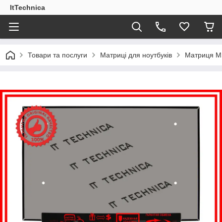
ItTechnica
Товари та послуги
Матриці для ноутбуків
Матриця MS