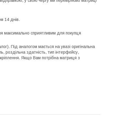
відправкою, у свою чергу ми перевіряємо матриці
м 14 днів.
ння максимально сприятливим для покупця
алог). Під аналогом мається на увазі оригінальна
ль, роздільна здатність, тип інтерфейсу,
 кріплення. Якщо Вам потрібна матриця з