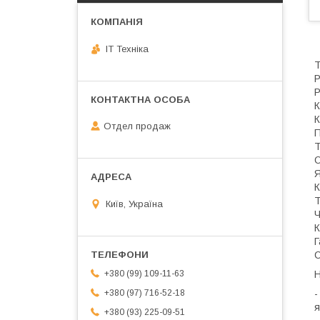
IT Техніка
Т
Р
Р
К
К
Отдел продаж
П
Т
О
Я
К
Т
Київ, Україна
Ч
К
Г
С
Н
+380 (99) 109-11-63
-
+380 (97) 716-52-18
я
+380 (93) 225-09-51