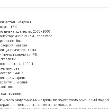
ип деталі: матриця
озмір: 16.0
оздільна здатність: 2560x1600
онектор: 40pin eDP 4 Lanes wide
ріплення: без
оверхня: матова
овщина матриці: SLIM
птична технологія: IPS
скравість:
онтрастність: 1000:1
ачскрін: без
астота: 144Hz
ольори матриці:
арантія: 6 місяців
тан: нове
аші переваги:
 із усього ряду сумісних матриць ми закуповуємо оригінальні моде
скравістю, контрастністю, кількістю кольорів;