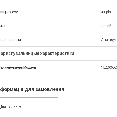
ип роз'єму
40 pin
Стан
Новий
ризначення
Для ноут
Користувальницькі характеристики
НайменуванняМоделі
NE160Q
нформація для замовлення
іна:
4 355 ₴