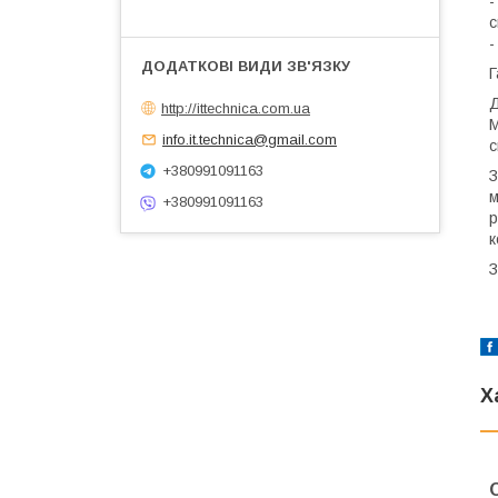
-
с
-
Г
Д
http://ittechnica.com.ua
М
info.it.technica@gmail.com
с
+380991091163
З
м
+380991091163
р
к
З
Х