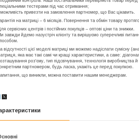
 подвійний контроль: наші постачальники перевіряють товар перед 
пеціальними тестерами під час отримання;
 можливість привезти на замовлення партномер, що Вас цікавить.
арантія на матриці – 6 місяців. Повернення та обмін товару протяго
ля сервісних центрів і постійних покупців – оптові ціни та знижки.
и завжди йдемо назустріч клієнту та вирішуємо суперечливі пита
пособом.
а відсутності цієї моделі матриці ми можемо надіслати сумісну (ан
атриця, яка має такі самі чи кращі характеристики, а саме: діагона
озташування роз'єму, тип підсвічування, технологія виробництва й
онкретним партномером, будь ласка, укажіть це перед покупкою.
апитання, що виникли, можна поставити нашим менеджерам.
арактеристики
Основні