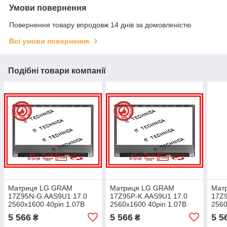
Умови повернення
Повернення товару впродовж 14 днів за домовленістю
Всі умови повернення
Подібні товари компанії
Матриця LG GRAM
Матриця LG GRAM
Мат
17Z95N-G.AAS9U1 17.0
17Z95P-K.AAS9U1 17.0
17Z9
2560x1600 40pin 1.07B
2560x1600 40pin 1.07B
2560
100% sRGB 300 cd/m² для
100% sRGB 300 cd/m² для
100%
5 566
5 566
5 5
₴
₴
ноутбука
ноутбука
ноут