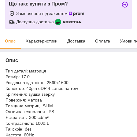
Що таке купити з Пром?
Замовлення під захистом
Доступна доставка
Опис
Характеристики
Доставка
Оплата
Умови п
Опис
Тип деталі: матриця
Розмір: 17.0
Роздільна здатність: 2560x1600
Конектор: 40pin eDP 4 Lanes narrow
Кріплення: вушка зверху
Поверхня: матова
Товщина матриці: SLIM
Оптична технологія: IPS
Яскравість: 300 cd/m²
Контрастність: 1000:1
Тачскрін: без
Частота: 60Hz