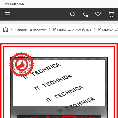
ItTechnica
Товари та послуги
Матриці для ноутбуків
Матриця LG