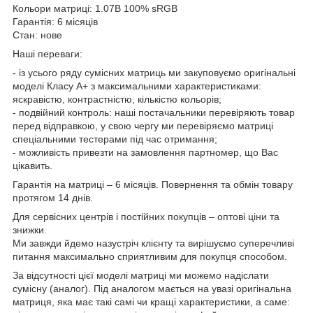
Кольори матриці: 1.07B 100% sRGB
Гарантія: 6 місяців
Стан: нове
Наші переваги:
- із усього ряду сумісних матриць ми закуповуємо оригінальні
моделі Класу А+ з максимальними характеристиками:
яскравістю, контрастністю, кількістю кольорів;
- подвійний контроль: наші постачальники перевіряють товар
перед відправкою, у свою чергу ми перевіряємо матриці
спеціальними тестерами під час отримання;
- можливість привезти на замовлення партномер, що Вас
цікавить.
Гарантія на матриці – 6 місяців. Повернення та обмін товару
протягом 14 днів.
Для сервісних центрів і постійних покупців – оптові ціни та
знижки.
Ми завжди йдемо назустріч клієнту та вирішуємо суперечливі
питання максимально сприятливим для покупця способом.
За відсутності цієї моделі матриці ми можемо надіслати
сумісну (аналог). Під аналогом мається на увазі оригінальна
матриця, яка має такі самі чи кращі характеристики, а саме: