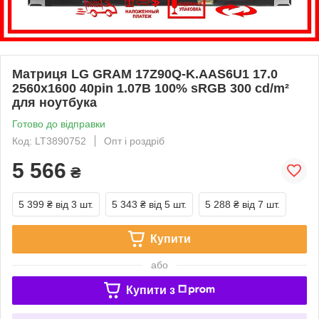
Матриця LG GRAM 17Z90Q-K.AAS6U1 17.0
2560x1600 40pin 1.07B 100% sRGB 300 cd/m²
для ноутбука
Готово до відправки
Код: LT3890752
Опт і роздріб
5 566
₴
5 399 ₴
від 3 шт.
5 343 ₴
від 5 шт.
5 288 ₴
від 7 шт.
Купити
або
Купити з