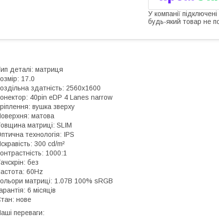
У компанії підключені
будь-який товар не п
ип деталі: матриця
озмір: 17.0
оздільна здатність: 2560x1600
онектор: 40pin eDP 4 Lanes narrow
ріплення: вушка зверху
оверхня: матова
овщина матриці: SLIM
птична технологія: IPS
скравість: 300 cd/m²
онтрастність: 1000:1
ачскрін: без
астота: 60Hz
ольори матриці: 1.07B 100% sRGB
арантія: 6 місяців
тан: нове
аші переваги: