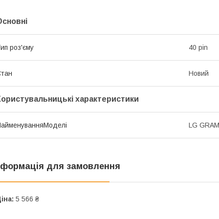
Основні
ип роз'єму
40 pin
Стан
Новий
Користувальницькі характеристики
НайменуванняМоделі
LG GRAM
нформація для замовлення
іна:
5 566 ₴