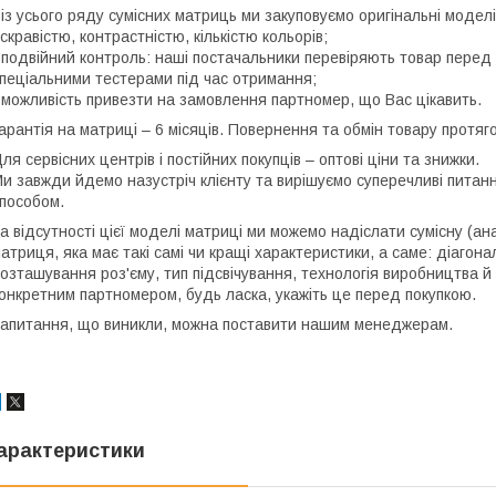
 із усього ряду сумісних матриць ми закуповуємо оригінальні моде
скравістю, контрастністю, кількістю кольорів;
 подвійний контроль: наші постачальники перевіряють товар перед 
пеціальними тестерами під час отримання;
 можливість привезти на замовлення партномер, що Вас цікавить.
арантія на матриці – 6 місяців. Повернення та обмін товару протяго
ля сервісних центрів і постійних покупців – оптові ціни та знижки.
и завжди йдемо назустріч клієнту та вирішуємо суперечливі пита
пособом.
а відсутності цієї моделі матриці ми можемо надіслати сумісну (ан
атриця, яка має такі самі чи кращі характеристики, а саме: діагона
озташування роз'єму, тип підсвічування, технологія виробництва й
онкретним партномером, будь ласка, укажіть це перед покупкою.
апитання, що виникли, можна поставити нашим менеджерам.
арактеристики