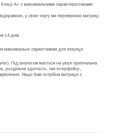
лі Класу А+ з максимальними характеристиками:
відправкою, у свою чергу ми перевіряємо матриці
м 14 днів.
ння максимально сприятливим для покупця
алог). Під аналогом мається на увазі оригінальна
ль, роздільна здатність, тип інтерфейсу,
 кріплення. Якщо Вам потрібна матриця з