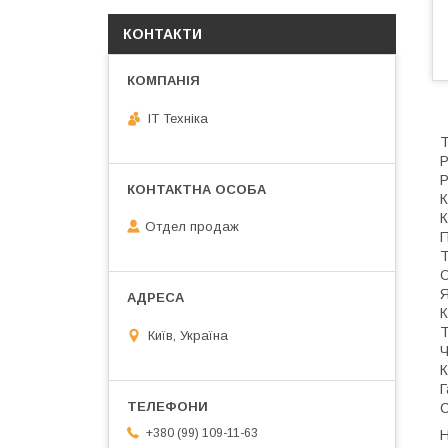
КОНТАКТИ
IT Техніка
Т
Р
Р
К
К
Отдел продаж
П
Т
О
Я
К
Т
Київ, Україна
Ч
К
Г
С
+380 (99) 109-11-63
Н