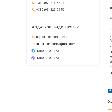
+380 (97) 716-52-18
-
я
+380 (93) 225-09-51
-
с
-
Г
Д
http://ittechnica.com.ua
М
info.it.technica@gmail.com
с
+380991091163
З
м
+380991091163
р
к
З
Х