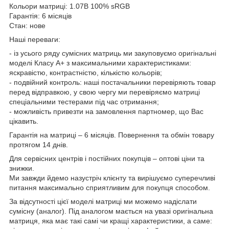
Кольори матриці: 1.07B 100% sRGB
Гарантія: 6 місяців
Стан: нове
Наші переваги:
- із усього ряду сумісних матриць ми закуповуємо оригінальні
моделі Класу А+ з максимальними характеристиками:
яскравістю, контрастністю, кількістю кольорів;
- подвійний контроль: наші постачальники перевіряють товар
перед відправкою, у свою чергу ми перевіряємо матриці
спеціальними тестерами під час отримання;
- можливість привезти на замовлення партномер, що Вас
цікавить.
Гарантія на матриці – 6 місяців. Повернення та обмін товару
протягом 14 днів.
Для сервісних центрів і постійних покупців – оптові ціни та
знижки.
Ми завжди йдемо назустріч клієнту та вирішуємо суперечливі
питання максимально сприятливим для покупця способом.
За відсутності цієї моделі матриці ми можемо надіслати
сумісну (аналог). Під аналогом мається на увазі оригінальна
матриця, яка має такі самі чи кращі характеристики, а саме: