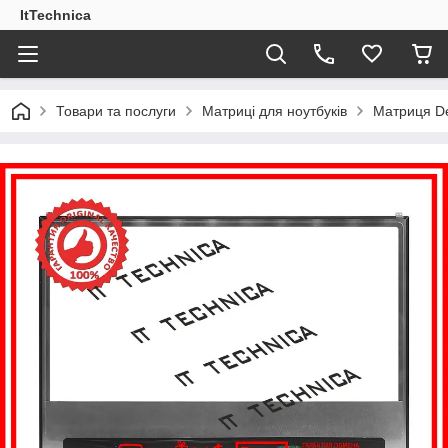
ItTechnica
Товари та послуги
Матриці для ноутбуків
Матриця De