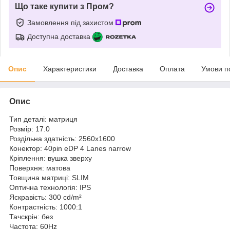
Що таке купити з Пром?
Замовлення під захистом
Доступна доставка
Опис
Характеристики
Доставка
Оплата
Умови п
Опис
Тип деталі: матриця
Розмір: 17.0
Роздільна здатність: 2560x1600
Конектор: 40pin eDP 4 Lanes narrow
Кріплення: вушка зверху
Поверхня: матова
Товщина матриці: SLIM
Оптична технологія: IPS
Яскравість: 300 cd/m²
Контрастність: 1000:1
Тачскрін: без
Частота: 60Hz