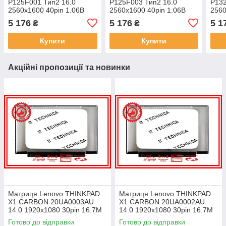
P125F001 Тип2 16.0
P125F003 Тип2 16.0
P132
2560x1600 40pin 1.06B
2560x1600 40pin 1.06B
2560
100% sRGB 300 cd/m² для
100% sRGB 300 cd/m² для
100%
5 176
5 176
5 1
₴
₴
ноутбука
ноутбука
ноут
Купити
Купити
Акційні пропозиції та новинки
Матриця Lenovo THINKPAD
Матриця Lenovo THINKPAD
X1 CARBON 20UA0003AU
X1 CARBON 20UA0002AU
14.0 1920x1080 30pin 16.7M
14.0 1920x1080 30pin 16.7M
45% NTSC 300 cd/m² для
45% NTSC 300 cd/m² для
Готово до відправки
Готово до відправки
ноутбука
ноутбука