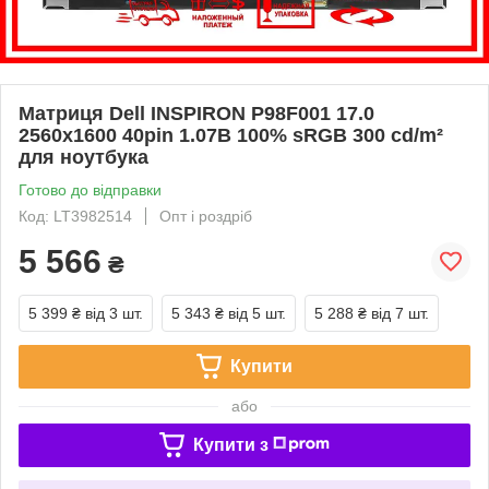
Матриця Dell INSPIRON P98F001 17.0
2560x1600 40pin 1.07B 100% sRGB 300 cd/m²
для ноутбука
Готово до відправки
Код: LT3982514
Опт і роздріб
5 566
₴
5 399 ₴
від 3 шт.
5 343 ₴
від 5 шт.
5 288 ₴
від 7 шт.
Купити
або
Купити з