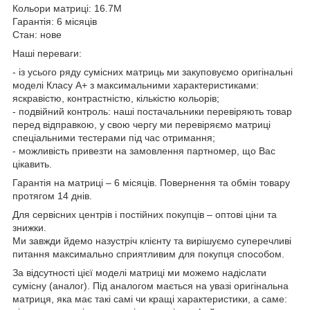
Кольори матриці: 16.7M
Гарантія: 6 місяців
Стан: нове
Наші переваги:
- із усього ряду сумісних матриць ми закуповуємо оригінальні
моделі Класу А+ з максимальними характеристиками:
яскравістю, контрастністю, кількістю кольорів;
- подвійний контроль: наші постачальники перевіряють товар
перед відправкою, у свою чергу ми перевіряємо матриці
спеціальними тестерами під час отримання;
- можливість привезти на замовлення партномер, що Вас
цікавить.
Гарантія на матриці – 6 місяців. Повернення та обмін товару
протягом 14 днів.
Для сервісних центрів і постійних покупців – оптові ціни та
знижки.
Ми завжди йдемо назустріч клієнту та вирішуємо суперечливі
питання максимально сприятливим для покупця способом.
За відсутності цієї моделі матриці ми можемо надіслати
сумісну (аналог). Під аналогом мається на увазі оригінальна
матриця, яка має такі самі чи кращі характеристики, а саме: