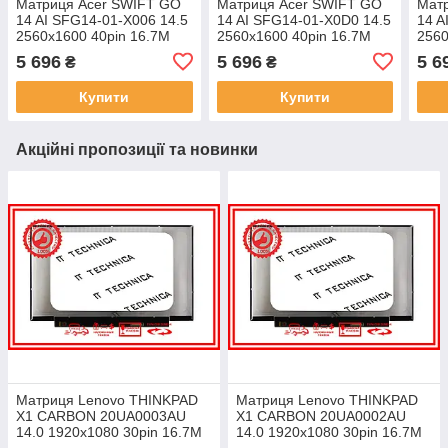
Матриця Acer SWIFT GO
Матриця Acer SWIFT GO
Мат
14 AI SFG14-01-X006 14.5
14 AI SFG14-01-X0D0 14.5
14 A
2560x1600 40pin 16.7M
2560x1600 40pin 16.7M
2560
для ноутбука
для ноутбука
для 
5 696
5 696
5 6
₴
₴
Купити
Купити
Акційні пропозиції та новинки
Матриця Lenovo THINKPAD
Матриця Lenovo THINKPAD
X1 CARBON 20UA0003AU
X1 CARBON 20UA0002AU
14.0 1920x1080 30pin 16.7M
14.0 1920x1080 30pin 16.7M
45% NTSC 300 cd/m² для
45% NTSC 300 cd/m² для