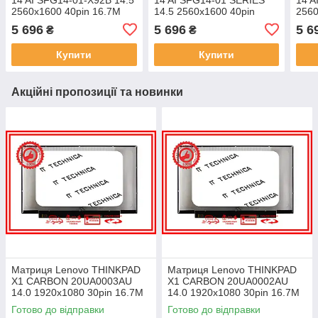
2560x1600 40pin 16.7M
14.5 2560x1600 40pin
2560
для ноутбука
16.7M для ноутбука
для 
5 696
5 696
5 6
₴
₴
Купити
Купити
Акційні пропозиції та новинки
Матриця Lenovo THINKPAD
Матриця Lenovo THINKPAD
X1 CARBON 20UA0003AU
X1 CARBON 20UA0002AU
14.0 1920x1080 30pin 16.7M
14.0 1920x1080 30pin 16.7M
45% NTSC 300 cd/m² для
45% NTSC 300 cd/m² для
Готово до відправки
Готово до відправки
ноутбука
ноутбука