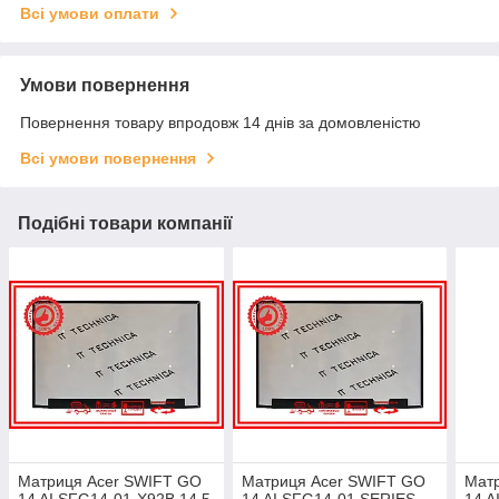
Всі умови оплати
Умови повернення
Повернення товару впродовж 14 днів за домовленістю
Всі умови повернення
Подібні товари компанії
Матриця Acer SWIFT GO
Матриця Acer SWIFT GO
Мат
14 AI SFG14-01-X92B 14.5
14 AI SFG14-01 SERIES
14 A