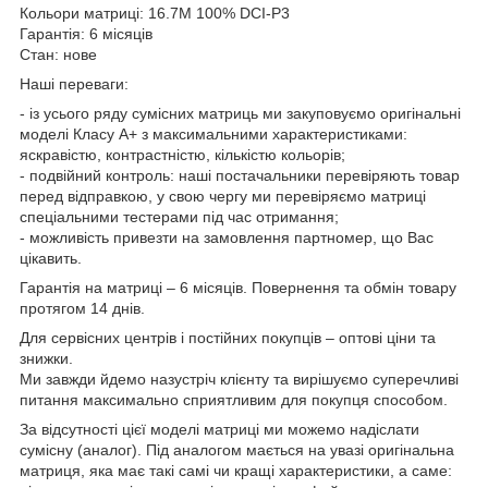
Кольори матриці: 16.7M 100% DCI-P3
Гарантія: 6 місяців
Стан: нове
Наші переваги:
- із усього ряду сумісних матриць ми закуповуємо оригінальні
моделі Класу А+ з максимальними характеристиками:
яскравістю, контрастністю, кількістю кольорів;
- подвійний контроль: наші постачальники перевіряють товар
перед відправкою, у свою чергу ми перевіряємо матриці
спеціальними тестерами під час отримання;
- можливість привезти на замовлення партномер, що Вас
цікавить.
Гарантія на матриці – 6 місяців. Повернення та обмін товару
протягом 14 днів.
Для сервісних центрів і постійних покупців – оптові ціни та
знижки.
Ми завжди йдемо назустріч клієнту та вирішуємо суперечливі
питання максимально сприятливим для покупця способом.
За відсутності цієї моделі матриці ми можемо надіслати
сумісну (аналог). Під аналогом мається на увазі оригінальна
матриця, яка має такі самі чи кращі характеристики, а саме: