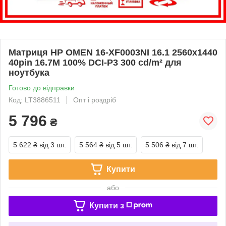
Матриця HP OMEN 16-XF0003NI 16.1 2560x1440
40pin 16.7M 100% DCI-P3 300 cd/m² для
ноутбука
Готово до відправки
Код: LT3886511
Опт і роздріб
5 796
₴
5 622 ₴
від 3 шт.
5 564 ₴
від 5 шт.
5 506 ₴
від 7 шт.
Купити
або
Купити з