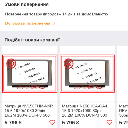
Умови повернення
Повернення товару впродовж 14 днів за домовленістю
Всі умови повернення
Подібні товари компанії
Матриця NV156FHM-N4R
Матриця N156HCA-GA4
Мат
15.6 1920x1080 30pin
15.6 1920x1080 30pin
REV.
16.2M 100% DCI-P3 500
16.2M 100% DCI-P3 500
30pi
cd/m² для ноутбука
cd/m² для ноутбука
500 
5 796
5 796
5 7
₴
₴