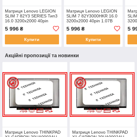
Матриця Lenovo LEGION
Матриця Lenovo LEGION
Мат
SLIM 7 82Y3 SERIES Тип3
SLIM 7 82Y3000HKR 16.0
SLIM
16.0 3200x2000 40pin
3200x2000 40pin 1.07B
3200
1.07B 100% DCI-P3 430
100% DCI-P3 430 cd/m²
100%
5 996
5 996
5 9
₴
₴
cd/m² для ноутбука
для ноутбука
для 
Купити
Купити
Акційні пропозиції та новинки
Матриця Lenovo THINKPAD
Матриця Lenovo THINKPAD
X1 CARBON 20UA0003AU
X1 CARBON 20UA0002AU