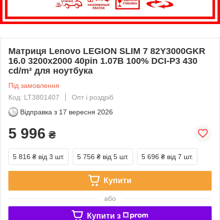
Матриця Lenovo LEGION SLIM 7 82Y3000GKR
16.0 3200x2000 40pin 1.07B 100% DCI-P3 430
cd/m² для ноутбука
Під замовлення
Код: LT3801407
Опт і роздріб
Відправка з
17 вересня 2026
5 996
₴
5 816 ₴
від 3 шт.
5 756 ₴
від 5 шт.
5 696 ₴
від 7 шт.
Купити
або
Купити з