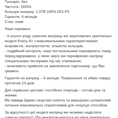
Тачскрін: без
Частота: 165Hz
Кольори матриці: 1.07B 100% DCI-P3
Гарантія: 6 місяців
Стан: нове
Наші переваги:
- із усього ряду сумісних матриць ми закуповуємо оригінальні
моделі Класу А+ з максимальними характеристиками:
яскравістю, контрастністю, кількістю кольорів;
- подвійний контроль: наші постачальники перевіряють товар
перед відправкою, у свою чергу ми перевіряємо матриці
спеціальними тестерами під час отримання;
- можливість привезти на замовлення партномер, що Вас
цікавить.
Гарантія на матриці – 6 місяців. Повернення та обмін товару
протягом 14 днів.
Для сервісних центрів і постійних покупців – оптові ціни та
знижки.
Ми завжди йдемо назустріч клієнту та вирішуємо суперечливі
питання максимально сприятливим для покупця способом.
За відсутності цієї моделі матриці ми можемо надіслати
сумісну (аналог). Під аналогом мається на увазі оригінальна