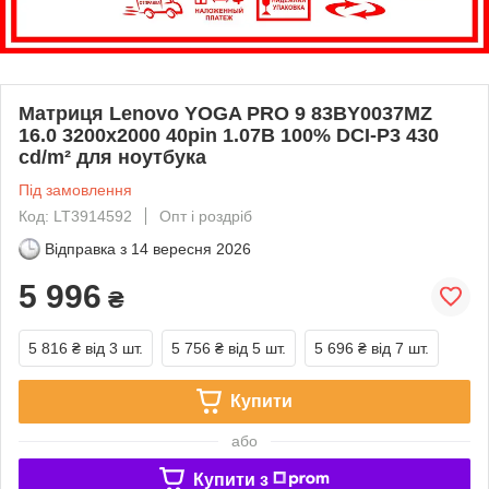
Матриця Lenovo YOGA PRO 9 83BY0037MZ
16.0 3200x2000 40pin 1.07B 100% DCI-P3 430
cd/m² для ноутбука
Під замовлення
Код: LT3914592
Опт і роздріб
Відправка з
14 вересня 2026
5 996
₴
5 816 ₴
від 3 шт.
5 756 ₴
від 5 шт.
5 696 ₴
від 7 шт.
Купити
або
Купити з