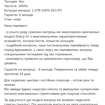
Тачскрін: без
Частота: 165Hz
Кольори матриці: 1.07B 100% DCI-P3
Гарантія: 6 місяців
Стан: нове
Наші переваги:
- із усього ряду сумісних матриць ми закуповуємо оригінальні
моделі Класу А+ з максимальними характеристиками:
яскравістю, контрастністю, кількістю кольорів;
- подвійний контроль: наші постачальники перевіряють товар
перед відправкою, у свою чергу ми перевіряємо матриці
спеціальними тестерами під час отримання;
- можливість привезти на замовлення партномер, що Вас
цікавить.
Гарантія на матриці – 6 місяців. Повернення та обмін товару
протягом 14 днів.
Для сервісних центрів і постійних покупців – оптові ціни та
знижки.
Ми завжди йдемо назустріч клієнту та вирішуємо суперечливі
питання максимально сприятливим для покупця способом.
За відсутності цієї моделі матриці ми можемо надіслати
сумісну (аналог). Під аналогом мається на увазі оригінальна