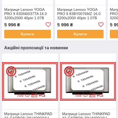
Матриця Lenovo YOGA
Матриця Lenovo YOGA
Мат
PRO 9 83DN0037TA 16.0
PRO 9 83BY0076MZ 16.0
PRO
3200x2000 40pin 1.07B
3200x2000 40pin 1.07B
3200
100% DCI-P3 430 cd/m²
100% DCI-P3 430 cd/m²
100%
5 996
5 996
5 9
₴
₴
для ноутбука
для ноутбука
для 
Купити
Купити
Акційні пропозиції та новинки
Матриця Lenovo THINKPAD
Матриця Lenovo THINKPAD
X1 CARBON 20UA0003AU
X1 CARBON 20UA0002AU