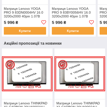
Матриця Lenovo YOGA
Матриця Lenovo YOGA
Мат
PRO 9 83DN0004HV 16.0
PRO 9 83BY0056HV 16.0
PRO
3200x2000 40pin 1.07B
3200x2000 40pin 1.07B
3200
100% DCI-P3 430 cd/m²
100% DCI-P3 430 cd/m²
100%
5 996
5 996
5 9
₴
₴
для ноутбука
для ноутбука
для 
Купити
Купити
Акційні пропозиції та новинки
Матриця Lenovo THINKPAD
Матриця Lenovo THINKPAD
X1 CARBON 20UA0003AU
X1 CARBON 20UA0002AU