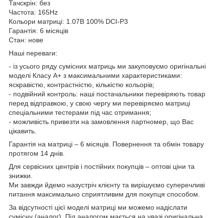
Тачскрін: без
Частота: 165Hz
Кольори матриці: 1.07B 100% DCI-P3
Гарантія: 6 місяців
Стан: нове
Наші переваги:
- із усього ряду сумісних матриць ми закуповуємо оригінальні
моделі Класу А+ з максимальними характеристиками:
яскравістю, контрастністю, кількістю кольорів;
- подвійний контроль: наші постачальники перевіряють товар
перед відправкою, у свою чергу ми перевіряємо матриці
спеціальними тестерами під час отримання;
- можливість привезти на замовлення партномер, що Вас
цікавить.
Гарантія на матриці – 6 місяців. Повернення та обмін товару
протягом 14 днів.
Для сервісних центрів і постійних покупців – оптові ціни та
знижки.
Ми завжди йдемо назустріч клієнту та вирішуємо суперечливі
питання максимально сприятливим для покупця способом.
За відсутності цієї моделі матриці ми можемо надіслати
сумісну (аналог). Під аналогом мається на увазі оригінальна