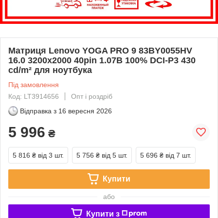
Матриця Lenovo YOGA PRO 9 83BY0055HV
16.0 3200x2000 40pin 1.07B 100% DCI-P3 430
cd/m² для ноутбука
Під замовлення
Код: LT3914656
Опт і роздріб
Відправка з
16 вересня 2026
5 996
₴
5 816 ₴
від 3 шт.
5 756 ₴
від 5 шт.
5 696 ₴
від 7 шт.
Купити
або
Купити з