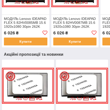
МОДУЛЬ Lenovo IDEAPAD
МОДУЛЬ Lenovo IDEAPAD
МОД
FLEX 5 82HV0085MB 15.6
FLEX 5 82HV0087MB 15.6
FLE
1920x1080 30pin 262K
1920x1080 30pin 262K
1920
45% NTSC 250 cd/m² для
45% NTSC 250 cd/m² для
45% 
6 026
6 026
6 0
₴
₴
ноутбука
ноутбука
ноут
Купити
Купити
Акційні пропозиції та новинки