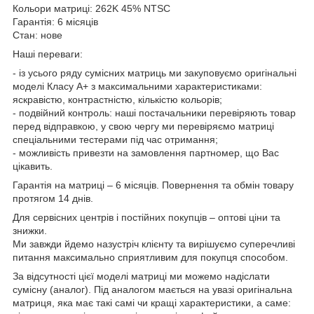
Кольори матриці: 262K 45% NTSC
Гарантія: 6 місяців
Стан: нове
Наші переваги:
- із усього ряду сумісних матриць ми закуповуємо оригінальні
моделі Класу А+ з максимальними характеристиками:
яскравістю, контрастністю, кількістю кольорів;
- подвійний контроль: наші постачальники перевіряють товар
перед відправкою, у свою чергу ми перевіряємо матриці
спеціальними тестерами під час отримання;
- можливість привезти на замовлення партномер, що Вас
цікавить.
Гарантія на матриці – 6 місяців. Повернення та обмін товару
протягом 14 днів.
Для сервісних центрів і постійних покупців – оптові ціни та
знижки.
Ми завжди йдемо назустріч клієнту та вирішуємо суперечливі
питання максимально сприятливим для покупця способом.
За відсутності цієї моделі матриці ми можемо надіслати
сумісну (аналог). Під аналогом мається на увазі оригінальна
матриця, яка має такі самі чи кращі характеристики, а саме: