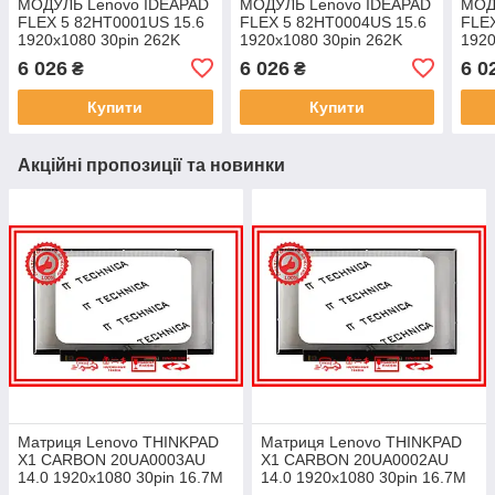
МОДУЛЬ Lenovo IDEAPAD
МОДУЛЬ Lenovo IDEAPAD
МОД
FLEX 5 82HT0001US 15.6
FLEX 5 82HT0004US 15.6
FLEX
1920x1080 30pin 262K
1920x1080 30pin 262K
1920
45% NTSC 250 cd/m² для
45% NTSC 250 cd/m² для
45% 
6 026
6 026
6 0
₴
₴
ноутбука
ноутбука
ноут
Купити
Купити
Акційні пропозиції та новинки
Матриця Lenovo THINKPAD
Матриця Lenovo THINKPAD
X1 CARBON 20UA0003AU
X1 CARBON 20UA0002AU
14.0 1920x1080 30pin 16.7M
14.0 1920x1080 30pin 16.7M
45% NTSC 300 cd/m² для
45% NTSC 300 cd/m² для