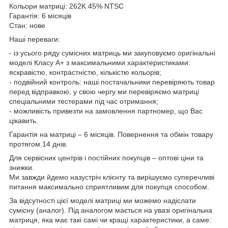
Кольори матриці: 262K 45% NTSC
Гарантія: 6 місяців
Стан: нове
Наші переваги:
- із усього ряду сумісних матриць ми закуповуємо оригінальні
моделі Класу А+ з максимальними характеристиками:
яскравістю, контрастністю, кількістю кольорів;
- подвійний контроль: наші постачальники перевіряють товар
перед відправкою, у свою чергу ми перевіряємо матриці
спеціальними тестерами під час отримання;
- можливість привезти на замовлення партномер, що Вас
цікавить.
Гарантія на матриці – 6 місяців. Повернення та обмін товару
протягом 14 днів.
Для сервісних центрів і постійних покупців – оптові ціни та
знижки.
Ми завжди йдемо назустріч клієнту та вирішуємо суперечливі
питання максимально сприятливим для покупця способом.
За відсутності цієї моделі матриці ми можемо надіслати
сумісну (аналог). Під аналогом мається на увазі оригінальна
матриця, яка має такі самі чи кращі характеристики, а саме: