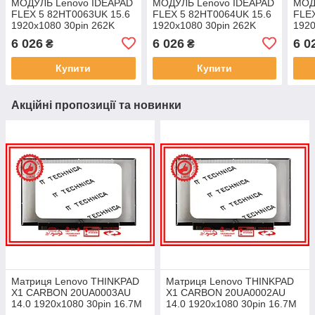
МОДУЛЬ Lenovo IDEAPAD
МОДУЛЬ Lenovo IDEAPAD
МОД
FLEX 5 82HT0063UK 15.6
FLEX 5 82HT0064UK 15.6
FLEX
1920x1080 30pin 262K
1920x1080 30pin 262K
1920
45% NTSC 250 cd/m² для
45% NTSC 250 cd/m² для
45% 
6 026
6 026
6 0
₴
₴
ноутбука
ноутбука
ноут
Купити
Купити
Акційні пропозиції та новинки
Матриця Lenovo THINKPAD
Матриця Lenovo THINKPAD
X1 CARBON 20UA0003AU
X1 CARBON 20UA0002AU
14.0 1920x1080 30pin 16.7M
14.0 1920x1080 30pin 16.7M
45% NTSC 300 cd/m² для
45% NTSC 300 cd/m² для