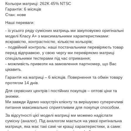
Кольори матриці: 262K 45% NTSC
Гарантія: 6 місяців
Стан: нове
Наші переваги:
- із усього ряду сумісних матриць ми закуповуємо оригінальні
моделі Класу А+ з максимальними характеристиками:
яскравістю, контрастністю, кількістю кольорів;
- подвійний контроль: наші постачальники перевіряють товар
перед відправкою, у свою чергу ми перевіряємо матриці
спеціальними тестерами під час отримання;
- можливість привезти на замовлення партномер, що Вас
цікавить.
Гарантія на матриці – 6 місяців. Повернення та обмін товару
протягом 14 днів.
Для сервісних центрів і постійних покупців – оптові ціни та
знижки.
Ми завжди йдемо назустріч клієнту та вирішуємо суперечливі
питання максимально сприятливим для покупця способом.
За відсутності цієї моделі матриці ми можемо надіслати
сумісну (аналог). Під аналогом мається на увазі оригінальна
матриця, яка має такі самі чи кращі характеристики, а саме: