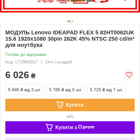
МОДУЛЬ Lenovo IDEAPAD FLEX 5 82HT0062UK
15.6 1920x1080 30pin 262K 45% NTSC 250 cd/m²
для ноутбука
Готово до відправки
Код: LT3956917
Опт і роздріб
6 026
₴
5 845 ₴
від 3 шт.
5 785 ₴
від 5 шт.
5 725 ₴
від 7 шт.
Купити
або
Купити з