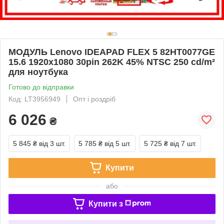
МОДУЛЬ Lenovo IDEAPAD FLEX 5 82HT0077GE
15.6 1920x1080 30pin 262K 45% NTSC 250 cd/m²
для ноутбука
Готово до відправки
Код: LT3956949
Опт і роздріб
6 026
₴
5 845 ₴
від 3 шт.
5 785 ₴
від 5 шт.
5 725 ₴
від 7 шт.
Купити
або
Купити з