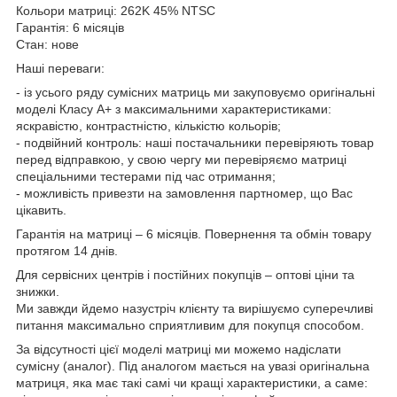
Кольори матриці: 262K 45% NTSC
Гарантія: 6 місяців
Стан: нове
Наші переваги:
- із усього ряду сумісних матриць ми закуповуємо оригінальні
моделі Класу А+ з максимальними характеристиками:
яскравістю, контрастністю, кількістю кольорів;
- подвійний контроль: наші постачальники перевіряють товар
перед відправкою, у свою чергу ми перевіряємо матриці
спеціальними тестерами під час отримання;
- можливість привезти на замовлення партномер, що Вас
цікавить.
Гарантія на матриці – 6 місяців. Повернення та обмін товару
протягом 14 днів.
Для сервісних центрів і постійних покупців – оптові ціни та
знижки.
Ми завжди йдемо назустріч клієнту та вирішуємо суперечливі
питання максимально сприятливим для покупця способом.
За відсутності цієї моделі матриці ми можемо надіслати
сумісну (аналог). Під аналогом мається на увазі оригінальна
матриця, яка має такі самі чи кращі характеристики, а саме: