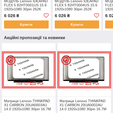
МОДУЛЬ Lenovo IDEAPAD
МОДУЛЬ Lenovo IDEAPAD
МОД
FLEX 5 82HT0001US 15.6
FLEX 5 82HT0004US 15.6
FLE
1920x1080 30pin 262K
1920x1080 30pin 262K
1920
45% NTSC 250 cd/m² для
45% NTSC 250 cd/m² для
45% 
6 026
6 026
6 0
₴
₴
ноутбука
ноутбука
ноут
Купити
Купити
Акційні пропозиції та новинки
Матриця Lenovo THINKPAD
Матриця Lenovo THINKPAD
X1 CARBON 20UA0003AU
X1 CARBON 20UA0002AU
14.0 1920x1080 30pin 16.7M
14.0 1920x1080 30pin 16.7M
45% NTSC 300 cd/m² для
45% NTSC 300 cd/m² для