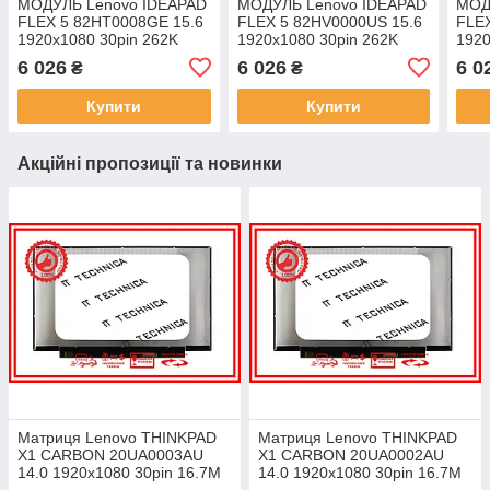
МОДУЛЬ Lenovo IDEAPAD
МОДУЛЬ Lenovo IDEAPAD
МОД
FLEX 5 82HT0008GE 15.6
FLEX 5 82HV0000US 15.6
FLEX
1920x1080 30pin 262K
1920x1080 30pin 262K
1920
45% NTSC 250 cd/m² для
45% NTSC 250 cd/m² для
45% 
6 026
6 026
6 0
₴
₴
ноутбука
ноутбука
ноут
Купити
Купити
Акційні пропозиції та новинки
Матриця Lenovo THINKPAD
Матриця Lenovo THINKPAD
X1 CARBON 20UA0003AU
X1 CARBON 20UA0002AU
14.0 1920x1080 30pin 16.7M
14.0 1920x1080 30pin 16.7M
45% NTSC 300 cd/m² для
45% NTSC 300 cd/m² для