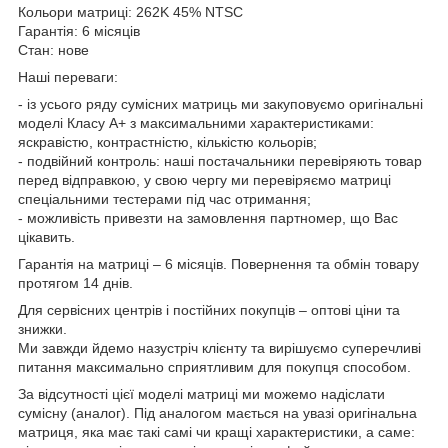
Кольори матриці: 262K 45% NTSC
Гарантія: 6 місяців
Стан: нове
Наші переваги:
- із усього ряду сумісних матриць ми закуповуємо оригінальні
моделі Класу А+ з максимальними характеристиками:
яскравістю, контрастністю, кількістю кольорів;
- подвійний контроль: наші постачальники перевіряють товар
перед відправкою, у свою чергу ми перевіряємо матриці
спеціальними тестерами під час отримання;
- можливість привезти на замовлення партномер, що Вас
цікавить.
Гарантія на матриці – 6 місяців. Повернення та обмін товару
протягом 14 днів.
Для сервісних центрів і постійних покупців – оптові ціни та
знижки.
Ми завжди йдемо назустріч клієнту та вирішуємо суперечливі
питання максимально сприятливим для покупця способом.
За відсутності цієї моделі матриці ми можемо надіслати
сумісну (аналог). Під аналогом мається на увазі оригінальна
матриця, яка має такі самі чи кращі характеристики, а саме: