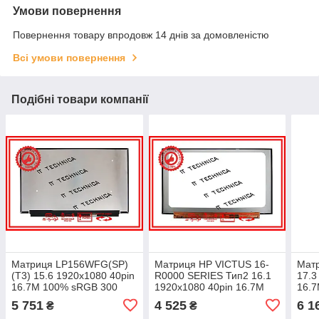
Умови повернення
Повернення товару впродовж 14 днів за домовленістю
Всі умови повернення
Подібні товари компанії
Матриця LP156WFG(SP)
Матриця HP VICTUS 16-
Мат
(T3) 15.6 1920x1080 40pin
R0000 SERIES Тип2 16.1
17.3
16.7M 100% sRGB 300
1920x1080 40pin 16.7M
16.
cd/m² для ноутбука
100% sRGB 300 cd/m² для
cd/m
5 751
4 525
6 1
₴
₴
ноутбука