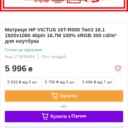
Матриця HP VICTUS 16T-R000 Тип3 16.1
1920x1080 40pin 16.7M 100% sRGB 300 cd/m²
для ноутбука
Готово до відправки
Код: LT3836044
Опт і роздріб
5 996
₴
5 816 ₴
від 3 шт.
5 756 ₴
від 5 шт.
5 696 ₴
від 7 шт.
Купити
або
Купити з