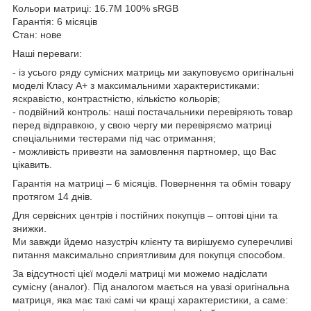
Кольори матриці: 16.7M 100% sRGB
Гарантія: 6 місяців
Стан: нове
Наші переваги:
- із усього ряду сумісних матриць ми закуповуємо оригінальні
моделі Класу А+ з максимальними характеристиками:
яскравістю, контрастністю, кількістю кольорів;
- подвійний контроль: наші постачальники перевіряють товар
перед відправкою, у свою чергу ми перевіряємо матриці
спеціальними тестерами під час отримання;
- можливість привезти на замовлення партномер, що Вас
цікавить.
Гарантія на матриці – 6 місяців. Повернення та обмін товару
протягом 14 днів.
Для сервісних центрів і постійних покупців – оптові ціни та
знижки.
Ми завжди йдемо назустріч клієнту та вирішуємо суперечливі
питання максимально сприятливим для покупця способом.
За відсутності цієї моделі матриці ми можемо надіслати
сумісну (аналог). Під аналогом мається на увазі оригінальна
матриця, яка має такі самі чи кращі характеристики, а саме: