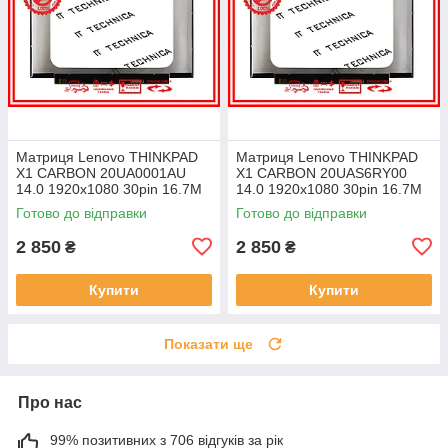
Матриця Lenovo THINKPAD
Матриця Lenovo THINKPAD
X1 CARBON 20UA0001AU
X1 CARBON 20UAS6RY00
14.0 1920x1080 30pin 16.7M
14.0 1920x1080 30pin 16.7M
45% NTSC 300 cd/m² для
45% NTSC 300 cd/m² для
Готово до відправки
Готово до відправки
ноутбука
ноутбука
2 850
2 850
₴
₴
Купити
Купити
Показати ще
Про нас
99% позитивних з 706 відгуків за рік