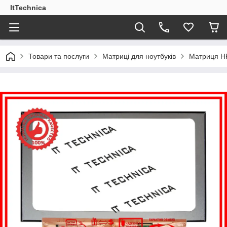
ItTechnica
Товари та послуги
Матриці для ноутбуків
Матриця HP